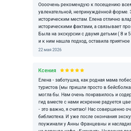
Оооочень рекомендую к посещению всем тем, кто хочет познакомиться с историей Сочи в
увлекательной, непринуждённой форме. 
историческим местам. Елена отлично вла
историческими фактами, а связывает про
Была на экскурсии с двумя детьми ( 8 и 5 
и к ним нашла подход, оставила приятное
22 мая 2026
Ксения
Елена - заботушка, как родная мама побеспокоилась о дождевиках для нерадивых
туристов (мы пришли просто в бейсболка
могла бы. Нам очень понравилось и содер
гид вместе с нами искренне радуется цв
- это важно, я считаю! Нас совершенно о
библиотека. И уже после окончания экск
поужинали у Анны Францевны и наслади