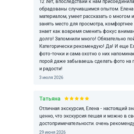
12 лет, впоследствии к нам присоединил
обрадованы случившимся опытом. Елена 
материалом, умеет рассказать о многом и
занять место для просмотра, комфортнее 
знает как вовремя сменить фокус внимани
долго! Запомнили много! Обязательно пой
Категорически рекомендую! Да! И еще Е
фото-точки и сама охотно о них напоминае
порой даже забываешь сделать фото на 
и радости!
3 июля 2026
Татьяна
отличная экскурсия, Елена - настоящий знаток истории Сочи, а также самого города. очень
ценно, что экскурсия пешая и можно в с
достопримечательности. очень рекоменд
29 июня 2026