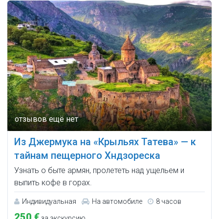
Из Джермука на «Крыльях Татева» — к
тайнам пещерного Хндзореска
Узнать о быте армян, пролететь над ущельем и
выпить кофе в горах.
Индивидуальная
На автомобиле
8 часов
250 €
за экскурсию