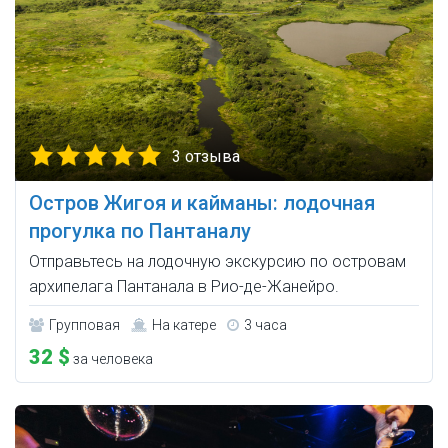
3 отзыва
Остров Жигоя и кайманы: лодочная
прогулка по Пантаналу
Отправьтесь на лодочную экскурсию по островам
архипелага Пантанала в Рио-де-Жанейро.
Групповая
На катере
3 часа
32 $
за человека