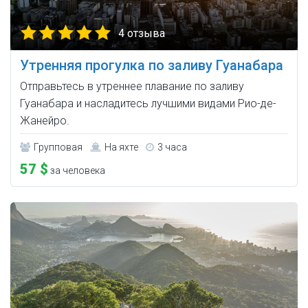
4 отзыва
Утренняя прогулка по заливу Гуанабара
Отправьтесь в утреннее плавание по заливу
Гуанабара и насладитесь лучшими видами Рио-де-
Жанейро.
Групповая
На яхте
3 часа
57 $
за человека