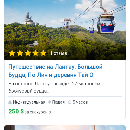
1 отзыв
Путешествие на Лантау: Большой
Будда, По Лин и деревня Тай О
На острове Лантау вас ждёт 27-метровый
бронзовый Будда…
Индивидуальная
Пешая
5 часов
250 $
за экскурсию