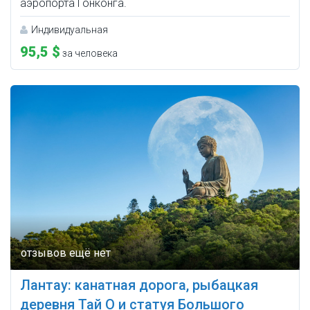
аэропорта Гонконга.
Индивидуальная
95,5 $
за человека
Лантау: канатная дорога, рыбацкая
деревня Тай О и статуя Большого