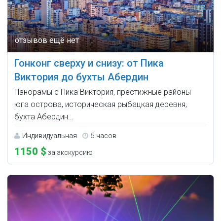
Гонконг сверху и снизу: от Пика
Виктория до бухты Абердин
Панорамы с Пика Виктория, престижные районы
юга острова, историческая рыбацкая деревня,
бухта Абердин…
Индивидуальная
5 часов
1150 $
за экскурсию