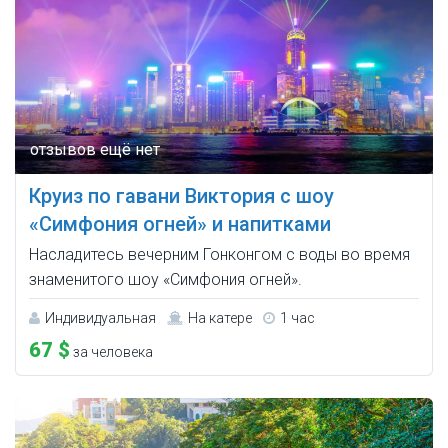
Круиз по гавани Виктория с шоу
«Симфония огней» и напитками
Насладитесь вечерним Гонконгом с воды во время
знаменитого шоу «Симфония огней».
Индивидуальная
На катере
1 час
67 $
за человека