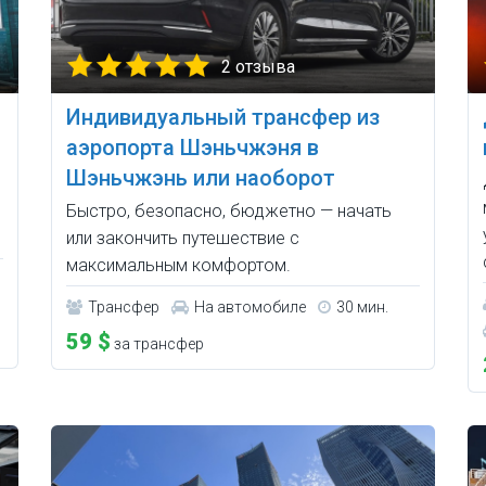
2 отзыва
Индивидуальный трансфер из
аэропорта Шэньчжэня в
Шэньчжэнь или наоборот
Быстро, безопасно, бюджетно — начать
или закончить путешествие с
максимальным комфортом.
Трансфер
На автомобиле
30 мин.
59 $
за трансфер