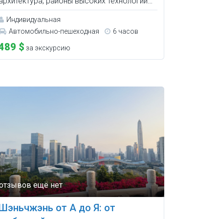
архитектура, районы высоких технологий…
Индивидуальная
Автомобильно-пешеходная
6 часов
489 $
за экскурсию
Шэньчжэнь от А до Я: от