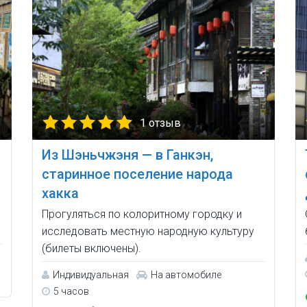
1 отзыв
Из Шэньчжэня — в Ганкэн,
старинное поселение народа
хакка
Прогуляться по колоритному городку и
исследовать местную народную культуру
(билеты включены).
Индивидуальная
На автомобиле
5 часов