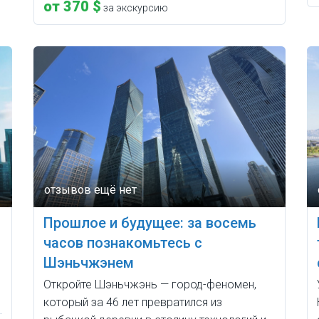
от 370 $
за экскурсию
Прошлое и будущее: за восемь
часов познакомьтесь с
Шэньчжэнем
Откройте Шэньчжэнь — город-феномен,
который за 46 лет превратился из