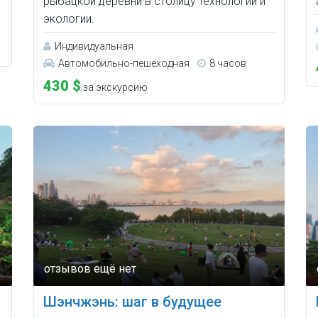
рыбацкой деревни в столицу технологий и
экологии.
Индивидуальная
Автомобильно-пешеходная
8 часов
430 $
за экскурсию
Шэнчжэнь: шаг в будущее