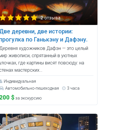
2 отзыва
Две деревни, две истории:
прогулка по Ганькэну и Дафэну.
Деревня художников Дафэн — это целый
мир живописи, спрятанный в уютных
улочках, где картины висят повсюду: на
стенах мастерских…
Индивидуальная
Автомобильно-пешеходная
3 часа
200 $
за экскурсию