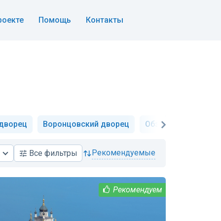
роекте
Помощь
Контакты
дворец
Воронцовский дворец
Обзорные
Сева
рекомендуемые
Все
фильтры