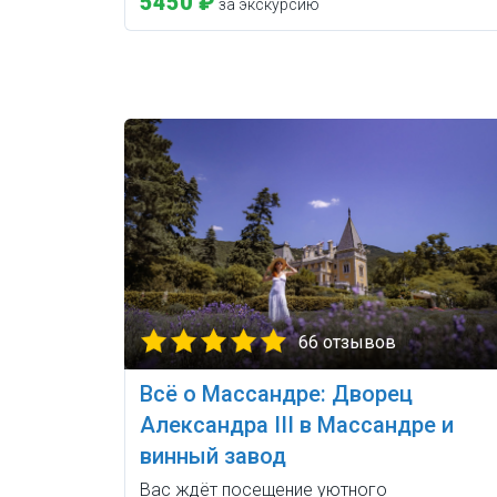
5450 ₽
за экскурсию
66 отзывов
Всё о Массандре: Дворец
Александра III в Массандре и
винный завод
Вас ждёт посещение уютного