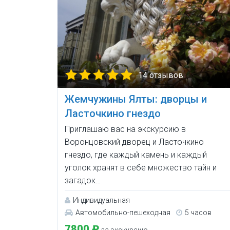
14 отзывов
Жемчужины Ялты: дворцы и
Ласточкино гнездо
Приглашаю вас на экскурсию в
Воронцовский дворец и Ласточкино
гнездо, где каждый камень и каждый
уголок хранят в себе множество тайн и
загадок…
Индивидуальная
Автомобильно-пешеходная
5 часов
7800 ₽