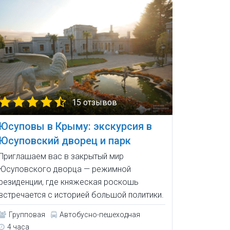
15 отзывов
Юсуповы в Крыму: экскурсия в
Юсуповский дворец и парк
Приглашаем вас в закрытый мир
Юсуповского дворца — режимной
резиденции, где княжеская роскошь
встречается с историей большой политики.
Групповая
Автобусно-пешеходная
4 часа