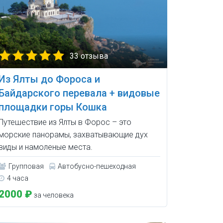
33 отзыва
Из Ялты до Фороса и
Байдарского перевала + видовые
площадки горы Кошка
Путешествие из Ялты в Форос – это
морские панорамы, захватывающие дух
виды и намоленые места.
Групповая
Автобусно-пешеходная
4 часа
2000 ₽
за человека