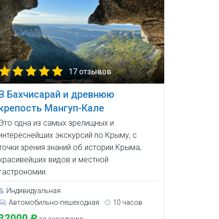
17 отзывов
В Бахчисарай и древнюю
крепость Мангуп-Кале
Это одна из самых зрелищных и
интереснейших экскурсий по Крыму, с
точки зрения знаний об истории Крыма,
красивейших видов и местной
гастрономии.
Индивидуальная
Автомобильно-пешеходная
10 часов
32000 ₽