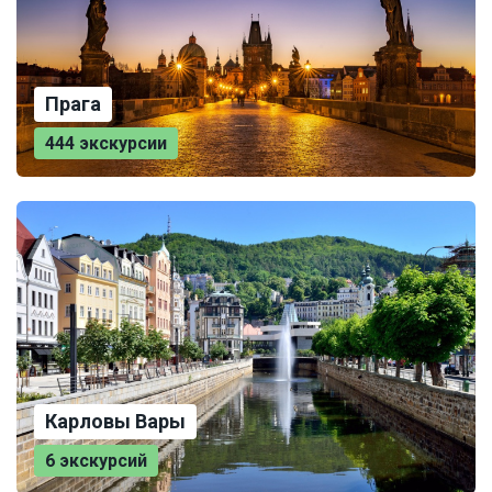
Прага
444 экскурсии
Карловы Вары
6 экскурсий