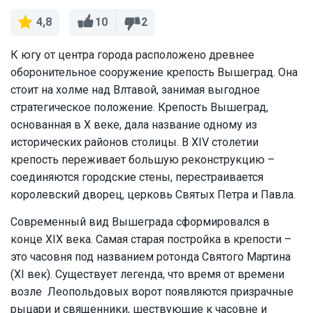
10
2
4,8
К югу от центра города расположено древнее
оборонительное сооружение крепость Вышеград. Она
стоит на холме над Влтавой, занимая выгодное
стратегическое положение. Крепость Вышеград,
основанная в X веке, дала название одному из
исторических районов столицы. В XIV столетии
крепость переживает большую реконструкцию –
соединяются городские стены, перестраивается
королевский дворец, церковь Святых Петра и Павла.
Современный вид Вышеграда сформировался в
конце XIX века. Самая старая постройка в крепости –
это часовня под названием ротонда Святого Мартина
(XI век). Существует легенда, что время от времени
возле Леопольдовых ворот появляются призрачные
рыцари и священники, шествующие к часовне и