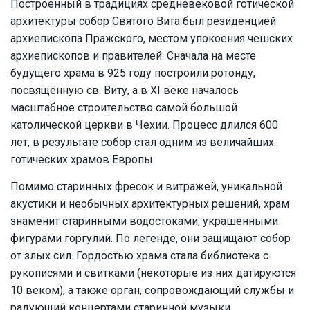
Построенный в традициях средневековой готической
архитектуры собор Святого Вита был резиденцией
архиепископа Пражского, местом упокоения чешских
архиепископов и правителей. Сначала на месте
будущего храма в 925 году построили ротонду,
посвящённую св. Виту, а в XI веке началось
масштабное строительство самой большой
католической церкви в Чехии. Процесс длился 600
лет, в результате собор стал одним из величайших
готических храмов Европы.
Помимо старинных фресок и витражей, уникальной
акустики и необычных архитектурных решений, храм
знаменит старинными водостоками, украшенными
фигурами горгулий. По легенде, они защищают собор
от злых сил. Гордостью храма стала библиотека с
рукописями и свитками (некоторые из них датируются
10 веком), а также орган, сопровождающий службы и
радующий концертами старинной музыки.