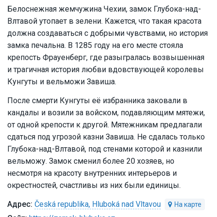
Белоснежная жемчужина Чехии, замок Глубока-над-
Влтавой утопает в зелени. Кажется, что такая красота
должна создаваться с добрыми чувствами, но история
замка печальна. В 1285 году на его месте стояла
крепость Фрауенберг, где разыгралась возвышенная
и трагичная история любви вдовствующей королевы
Кунгуты и вельможи Завиша.
После смерти Кунгуты её избранника заковали в
кандалы и возили за войском, подавляющим мятежи,
от одной крепости к другой. Мятежникам предлагали
сдаться под угрозой казни Завиша. Не сдалась только
Глубока-над-Влтавой, под стенами которой и казнили
вельможу. Замок сменил более 20 хозяев, но
несмотря на красоту внутренних интерьеров и
окрестностей, счастливы из них были единицы.
Česká republika, Hluboká nad Vltavou