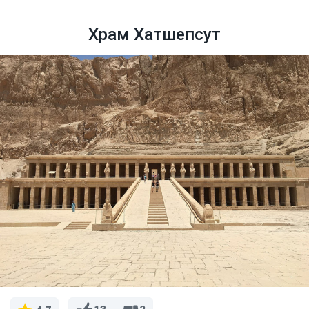
Храм Хатшепсут