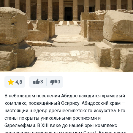
3
0
4,8
В небольшом поселении Абидос находится храмовый
комплекс, посвящённый Осирису. Абидосский храм —
настоящий шедевр древнеегипетского искусства. Его
стены покрыты уникальными росписями и
барельефами. В XIII веке до нашей эры комплекс
пополнился поминальным храмом Сети I. Более всего