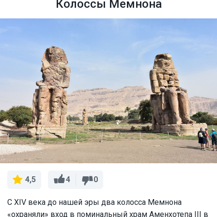
Колоссы Мемнона
4
0
4,5
С XIV века до нашей эры два колосса Мемнона
«охраняли» вход в поминальный храм Аменхотепа III в