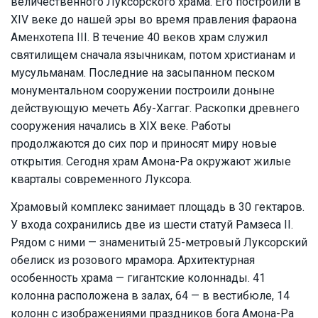
величественного Луксорского храма. Его построили в
XIV веке до нашей эры во время правления фараона
Аменхотепа III. В течение 40 веков храм служил
святилищем сначала язычникам, потом христианам и
мусульманам. Последние на засыпанном песком
монументальном сооружении построили доныне
действующую мечеть Абу-Хаггаг. Раскопки древнего
сооружения начались в XIX веке. Работы
продолжаются до сих пор и приносят миру новые
открытия. Сегодня храм Амона-Ра окружают жилые
кварталы современного Луксора.
Храмовый комплекс занимает площадь в 30 гектаров.
У входа сохранились две из шести статуй Рамзеса II.
Рядом с ними — знаменитый 25-метровый Луксорский
обелиск из розового мрамора. Архитектурная
особенность храма — гигантские колоннады. 41
колонна расположена в залах, 64 — в вестибюле, 14
колонн с изображениями праздников бога Амона-Ра