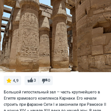
3
0
4,9
Большой гипостильный зал — часть крупнейшего в
Египте храмового комплекса Карнаки. Его начали
строить при фараоне Сети I и закончили при Рамсесе II
в конце XIV – начале XIII века до нашей эры. В зале