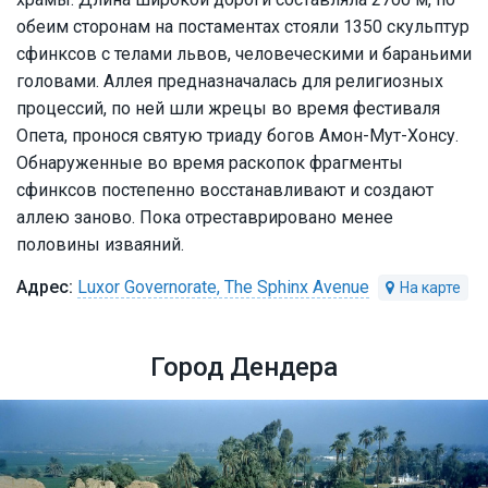
обеим сторонам на постаментах стояли 1350 скульптур
сфинксов с телами львов, человеческими и бараньими
головами. Аллея предназначалась для религиозных
процессий, по ней шли жрецы во время фестиваля
Опета, пронося святую триаду богов Амон-Мут-Хонсу.
Обнаруженные во время раскопок фрагменты
сфинксов постепенно восстанавливают и создают
аллею заново. Пока отреставрировано менее
половины изваяний.
Luxor Governorate, The Sphinx Avenue
Город Дендера