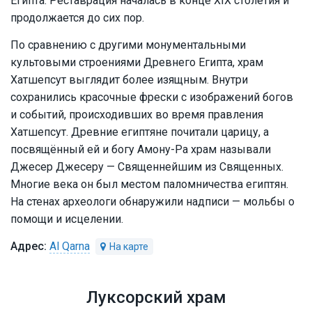
Египта. Реставрация началась в конце XIX столетия и
продолжается до сих пор.
По сравнению с другими монументальными
культовыми строениями Древнего Египта, храм
Хатшепсут выглядит более изящным. Внутри
сохранились красочные фрески с изображений богов
и событий, происходивших во время правления
Хатшепсут. Древние египтяне почитали царицу, а
посвящённый ей и богу Амону-Ра храм называли
Джесер Джесеру — Священнейшим из Священных.
Многие века он был местом паломничества египтян.
На стенах археологи обнаружили надписи — мольбы о
помощи и исцелении.
Al Qarna
Луксорский храм