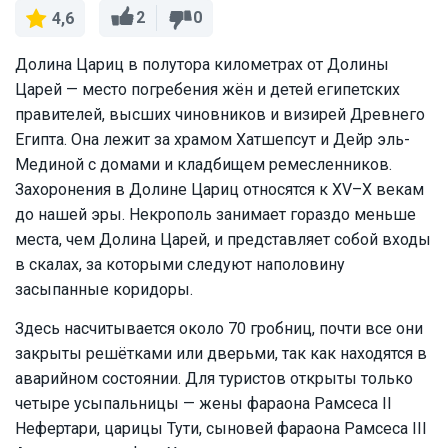
2
0
4,6
Долина Цариц в полутора километрах от Долины
Царей — место погребения жён и детей египетских
правителей, высших чиновников и визирей Древнего
Египта. Она лежит за храмом Хатшепсут и Дейр эль-
Мединой с домами и кладбищем ремесленников.
Захоронения в Долине Цариц относятся к XV–X векам
до нашей эры. Некрополь занимает гораздо меньше
места, чем Долина Царей, и представляет собой входы
в скалах, за которыми следуют наполовину
засыпанные коридоры.
Здесь насчитывается около 70 гробниц, почти все они
закрыты решётками или дверьми, так как находятся в
аварийном состоянии. Для туристов открыты только
четыре усыпальницы — жены фараона Рамсеса II
Нефертари, царицы Тути, сыновей фараона Рамсеса III