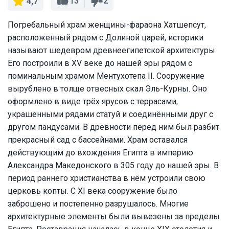
13
2
4,7
Погребальный храм женщины-фараона Хатшепсут,
расположенный рядом с Долиной царей, историки
называют шедевром древнеегипетской архитектуры.
Его построили в XV веке до нашей эры рядом с
поминальным храмом Ментухотепа II. Сооружение
вырублено в толще отвесных скал Эль-Курны. Оно
оформлено в виде трёх ярусов с террасами,
украшенными рядами статуй и соединёнными друг с
другом пандусами. В древности перед ним был разбит
прекрасный сад с бассейнами. Храм оставался
действующим до вхождения Египта в империю
Александра Македонского в 305 году до нашей эры. В
период раннего христианства в нём устроили свою
церковь копты. С XI века сооружение было
заброшено и постепенно разрушалось. Многие
архитектурные элементы были вывезены за пределы