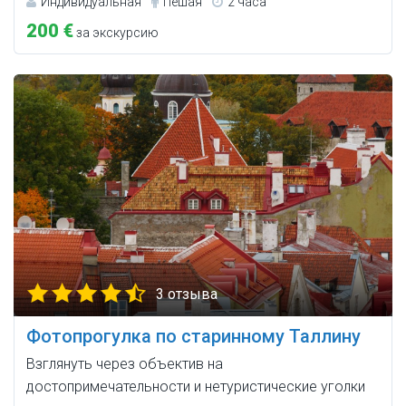
Индивидуальная
Пешая
2 часа
200 €
за экскурсию
3 отзыва
Фотопрогулка по старинному Таллину
Взглянуть через объектив на
достопримечательности и нетуристические уголки