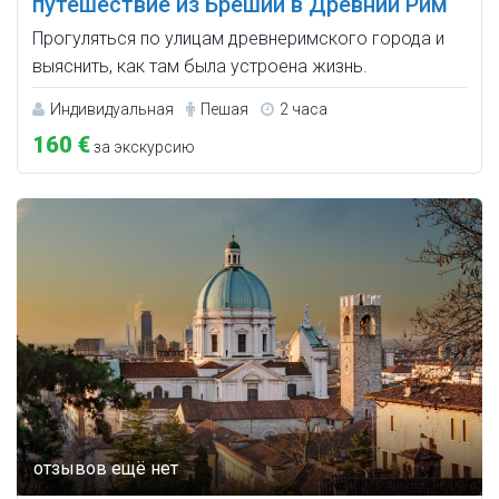
путешествие из Брешии в Древний Рим
Прогуляться по улицам древнеримского города и
выяснить, как там была устроена жизнь.
Индивидуальная
Пешая
2 часа
160 €
за экскурсию