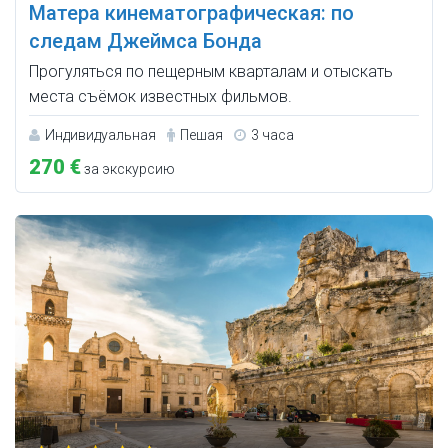
Матера кинематографическая: по
следам Джеймса Бонда
Прогуляться по пещерным кварталам и отыскать
места съёмок известных фильмов.
Индивидуальная
Пешая
3 часа
270 €
за экскурсию