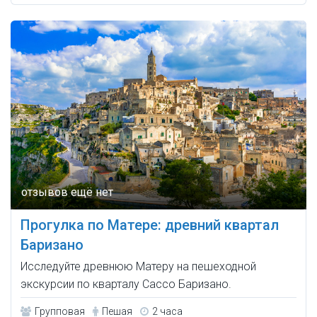
Прогулка по Матере: древний квартал
Баризано
Исследуйте древнюю Матеру на пешеходной
экскурсии по кварталу Сассо Баризано.
Групповая
Пешая
2 часа