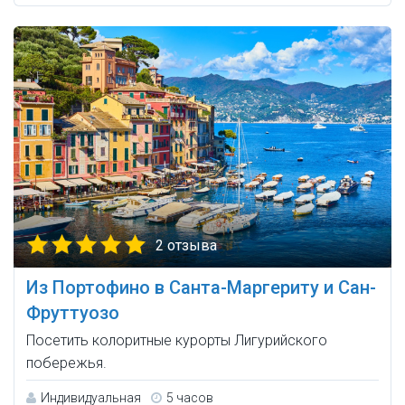
2 отзыва
Из Портофино в Санта-Маргериту и Сан-
Фруттуозо
Посетить колоритные курорты Лигурийского
побережья.
Индивидуальная
5 часов