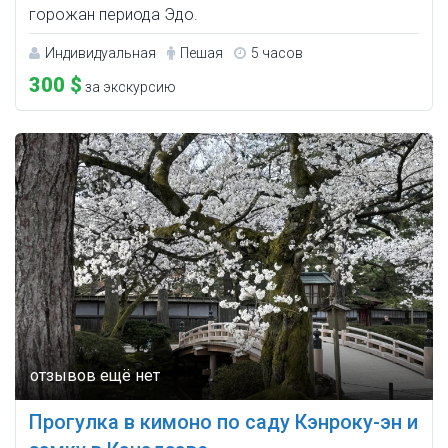
горожан периода Эдо.
Индивидуальная
Пешая
5 часов
300 $
за экскурсию
Прогулка в кимоно по саду Кэнроку-эн и