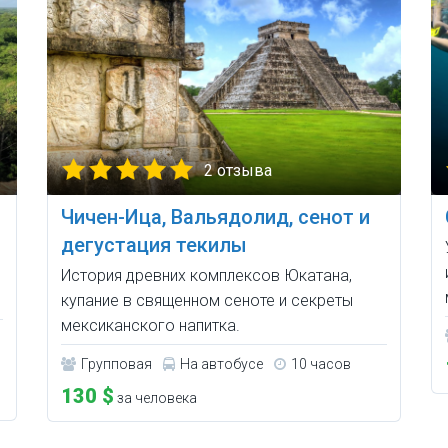
2 отзыва
Чичен-Ица, Вальядолид, сенот и
дегустация текилы
История древних комплексов Юкатана,
купание в священном сеноте и секреты
мексиканского напитка.
Групповая
На автобусе
10 часов
130 $
за человека