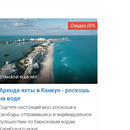
20%
Аренда яхты в Канкун - роскошь
на воде
Ощутите настоящий вкус роскоши и
свободы, отправившись в индивидуальное
путешествие по бирюзовым водам
Карибского моря.