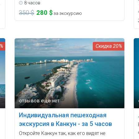
8 часов
350 $
280 $
за экскурсию
0%
20%
Индивидуальная пешеходная
экскурсия в Канкун - за 5 часов
Откройте Канкун так, как его видят не