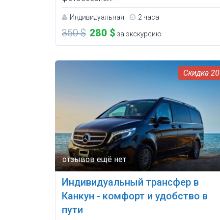
Индивидуальная
2 часа
350 $
280 $
за экскурсию
2
Индивидуальный трансфер в
Канкун - комфорт и удобство в
пути