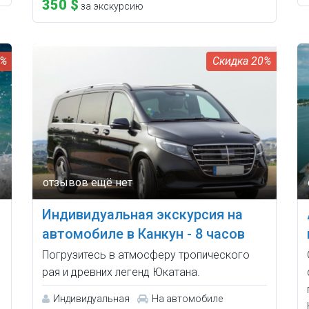
350 $
за экскурсию
0%
20%
Индивидуальная экскурсия на
автомобиле в Канкун - 8 часов
Погрузитесь в атмосферу тропического
рая и древних легенд Юкатана.
Индивидуальная
На автомобиле