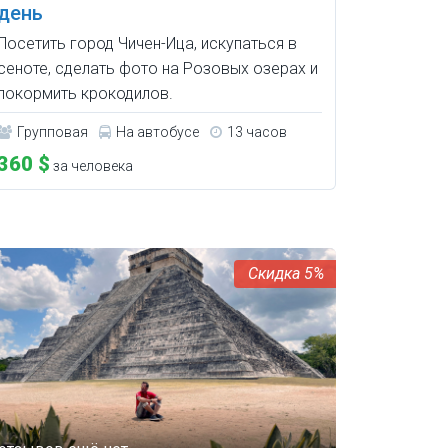
день
Посетить город Чичен-Ица, искупаться в
сеноте, сделать фото на Розовых озерах и
покормить крокодилов.
Групповая
На автобусе
13 часов
360 $
за человека
5%