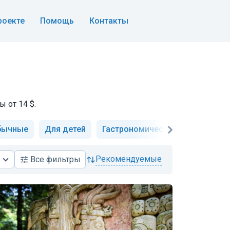
роекте
Помощь
Контакты
 от 14 $.
бычные
Для детей
Гастрономические
Музеи и 
рекомендуемые
Все
фильтры