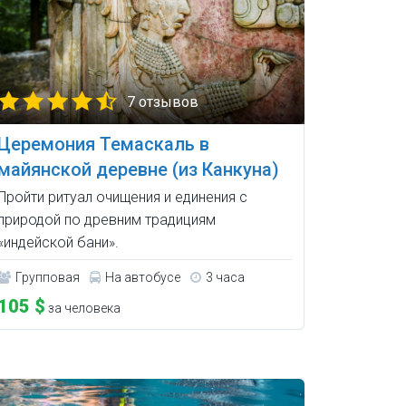
7 отзывов
Церемония Темаскаль в
майянской деревне (из Канкуна)
Пройти ритуал очищения и единения с
природой по древним традициям
«индейской бани».
Групповая
На автобусе
3 часа
105 $
за человека