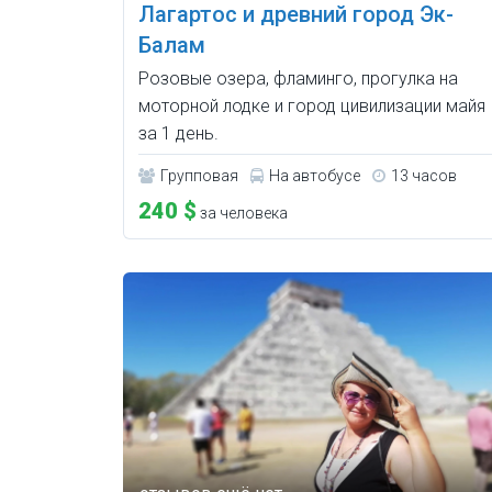
Лагартос и древний город Эк-
Балам
Розовые озера, фламинго, прогулка на
моторной лодке и город цивилизации майя
за 1 день.
Групповая
На автобусе
13 часов
240 $
за человека