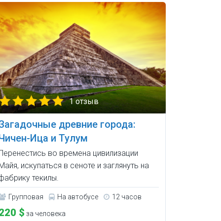
1 отзыв
Загадочные древние города:
Чичен-Ица и Тулум
Перенестись во времена цивилизации
Майя, искупаться в сеноте и заглянуть на
фабрику текилы.
Групповая
На автобусе
12 часов
220 $
за человека