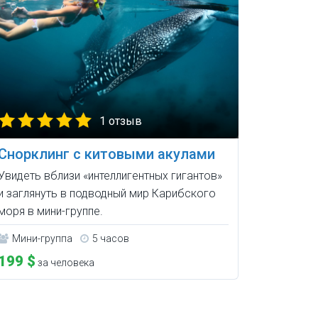
1 отзыв
Снорклинг с китовыми акулами
Увидеть вблизи «интеллигентных гигантов»
и заглянуть в подводный мир Карибского
моря в мини-группе.
Мини-группа
5 часов
199 $
за человека