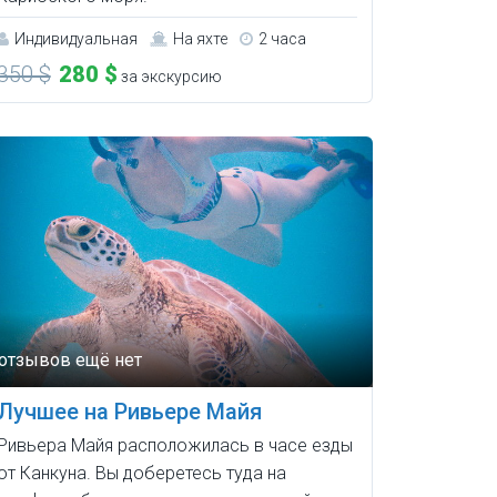
Индивидуальная
На яхте
2 часа
350 $
280 $
за экскурсию
Лучшее на Ривьере Майя
Ривьера Майя расположилась в часе езды
от Канкуна. Вы доберетесь туда на