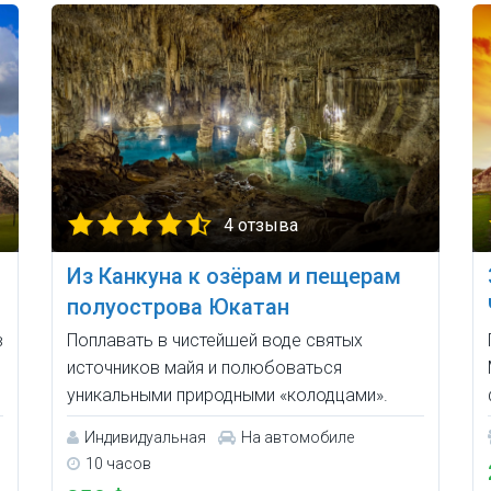
4 отзыва
Из Канкуна к озёрам и пещерам
полуострова Юкатан
в
Поплавать в чистейшей воде святых
источников майя и полюбоваться
уникальными природными «колодцами».
Индивидуальная
На автомобиле
10 часов