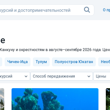
О п
не
анкуну и окрестностям в августе–сентябре 2026 года. Цены
Чичен-Ица
Тулум
Полуостров Юкатан
Нео
курсий
Способ передвижения
Цены