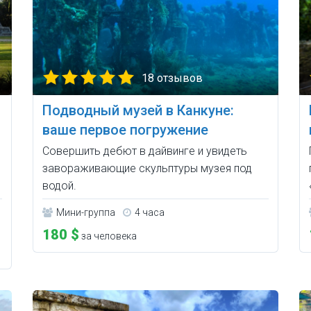
18 отзывов
Подводный музей в Канкуне:
ваше первое погружение
Совершить дебют в дайвинге и увидеть
завораживающие скульптуры музея под
водой.
Мини-группа
4 часа
180 $
за человека