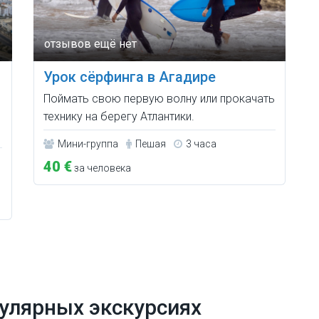
Урок сёрфинга в Агадире
Поймать свою первую волну или прокачать
технику на берегу Атлантики.
Мини-группа
Пешая
3 часа
40 €
за человека
улярных экскурсиях