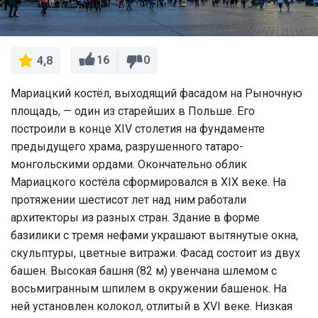
16
0
4,8
Мариацкий костёл, выходящий фасадом на Рыночную
площадь, — один из старейших в Польше. Его
построили в конце XIV столетия на фундаменте
предыдущего храма, разрушенного татаро-
монгольскими ордами. Окончательно облик
Мариацкого костёла сформировался в XIX веке. На
протяжении шестисот лет над ним работали
архитекторы из разных стран. Здание в форме
базилики с тремя нефами украшают вытянутые окна,
скульптуры, цветные витражи. Фасад состоит из двух
башен. Высокая башня (82 м) увенчана шлемом с
восьмигранным шпилем в окружении башенок. На
ней установлен колокол, отлитый в XVI веке. Низкая