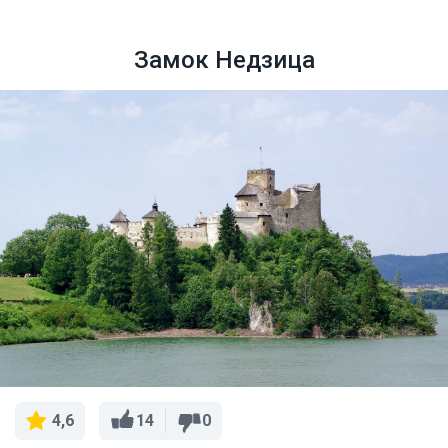
Замок Недзица
14
0
4,6