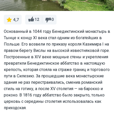
12
0
4,7
Основанный в 1044 году Бенедиктинский монастырь в
Тынце к концу XI века стал одним из богатейших в
Польше. Его возвели по приказу короля Казимира I на
правом берегу Вислы на высокой известняковой горе.
Построенные в XIV веке мощные стены и укрепления
превратили Бенедиктинское аббатство в настоящую
крепость, которая стояла на страже границ и торгового
пути в Силезию. За прошедшие века монастырские
здания не раз перестраивались, сменив романский
стиль на готику, а после XV столетия — на барокко и
рококо. В 1816 году аббатство было закрыто, только
церковь с середины столетия использовалась как
приходская.