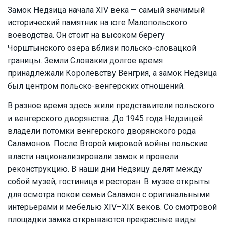
Замок Недзица начала XIV века — самый значимый
исторический памятник на юге Малопольского
воеводства. Он стоит на высоком берегу
Чорштынского озера вблизи польско-словацкой
границы. Земли Словакии долгое время
принадлежали Королевству Венгрия, а замок Недзица
был центром польско-венгерских отношений.
В разное время здесь жили представители польского
и венгерского дворянства. До 1945 года Недзицей
владели потомки венгерского дворянского рода
Саламонов. После Второй мировой войны польские
власти национализировали замок и провели
реконструкцию. В наши дни Недзицу делят между
собой музей, гостиница и ресторан. В музее открыты
для осмотра покои семьи Саламон с оригинальными
интерьерами и мебелью XIV–XIX веков. Со смотровой
площадки замка открываются прекрасные виды