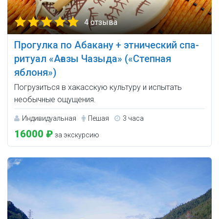
4 отзыва
Прогулка по Абакану + этнический спа-
ритуал «Ағазы Чазыда» («Степная
яблоня»)
Погрузиться в хакасскую культуру и испытать
необычные ощущения.
Индивидуальная
Пешая
3 часа
16000 ₽
за экскурсию