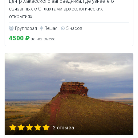
центр Хакасского заповедника, где узнаете о
связанных с Оглахтами археологических
открытиях…
Групповая
Пешая
5 часов
4500 ₽
за человека
2 отзыва