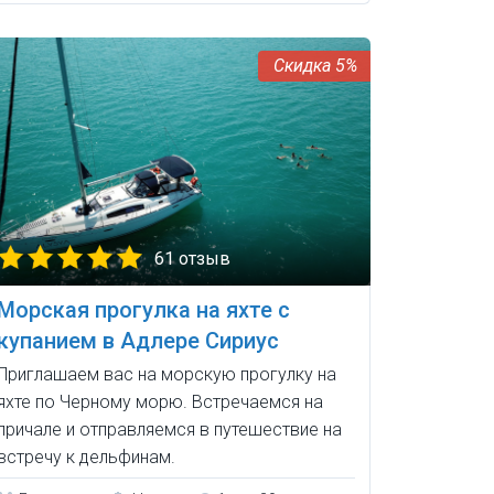
5%
61 отзыв
Морская прогулка на яхте с
купанием в Адлере Сириус
Приглашаем вас на морскую прогулку на
яхте по Черному морю. Встречаемся на
причале и отправляемся в путешествие на
встречу к дельфинам.