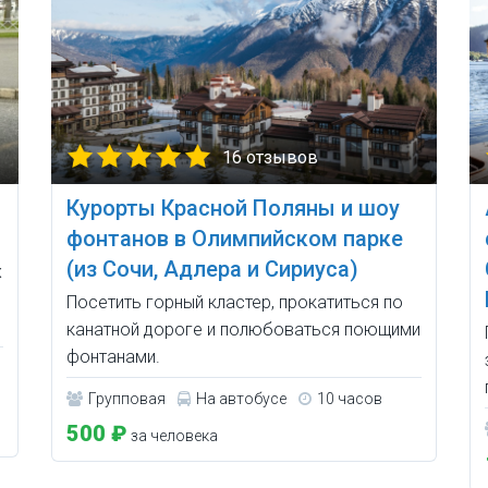
16 отзывов
Курорты Красной Поляны и шоу
фонтанов в Олимпийском парке
(из Сочи, Адлера и Сириуса)
х
Посетить горный кластер, прокатиться по
канатной дороге и полюбоваться поющими
фонтанами.
Групповая
На автобусе
10 часов
500 ₽
за человека