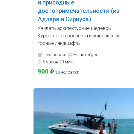
и природные
достопримечательности (из
Адлера и Сириуса)
Увидеть архитектурные шедевры
Курортного проспекта и живописные
горные ландшафты.
Групповая
На автобусе
6 часов 30 мин.
900 ₽
за человека