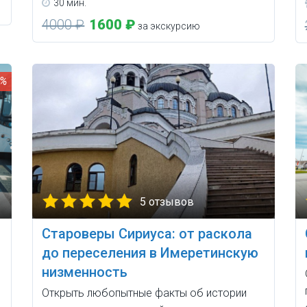
30 мин.
4000 ₽
1600 ₽
за экскурсию
5%
5 отзывов
Староверы Сириуса: от раскола
до переселения в Имеретинскую
низменность
Открыть любопытные факты об истории