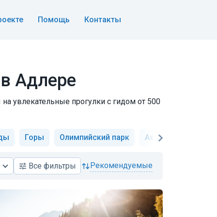
роекте
Помощь
Контакты
 в Адлере
ы на увлекательные прогулки с гидом от 500
ды
Горы
Олимпийский парк
Ахун и Агурское у
рекомендуемые
Все
фильтры