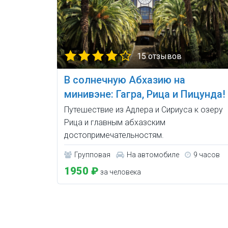
15 отзывов
В солнечную Абхазию на
минивэне: Гагра, Рица и Пицунда!
Путешествие из Адлера и Сириуса к озеру
Рица и главным абхазским
достопримечательностям.
Групповая
На автомобиле
9 часов
1950 ₽
за человека