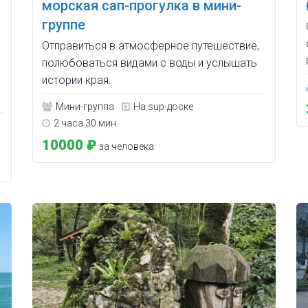
морская сап-прогулка в мини-
группе
Отправиться в атмосферное путешествие,
полюбоваться видами с воды и услышать
истории края.
Мини-группа
На sup-доске
2 часа 30 мин.
10000 ₽
за человека