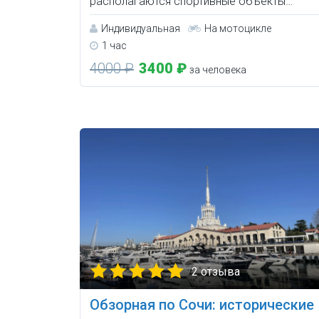
располагаются спортивные объекты…
Индивидуальная
На мотоцикле
1 час
4000 ₽
3400 ₽
за человека
2 отзыва
Обзорная по Сочи: исторические