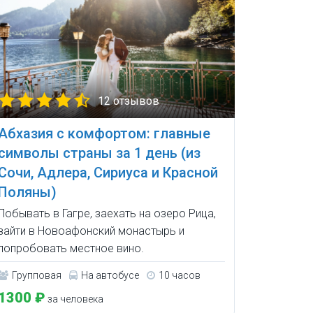
12 отзывов
Абхазия с комфортом: главные
символы страны за 1 день (из
Сочи, Адлера, Сириуса и Красной
Поляны)
Побывать в Гагре, заехать на озеро Рица,
зайти в Новоафонский монастырь и
попробовать местное вино.
Групповая
На автобусе
10 часов
1300 ₽
за человека