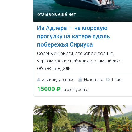
Из Адлера — на морскую
прогулку на катере вдоль
побережья Сириуса
Солёные брызги, ласковое солнце,
черноморские пейзажи и олимпийские
объекты вдали.
Индивидуальная
На катере
1 час
15000 ₽
за экскурсию