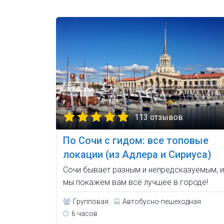
113 отзывов
По Сочи с гидом: все топовые
локации (из Адлера и Сириуса)
Сочи бывает разным и непредсказуемым, и
мы покажем вам всё лучшее в городе!
Групповая
Автобусно-пешеходная
6 часов