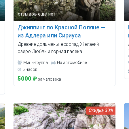
Джиппинг по Красной Поляне —
из Адлера или Сириуса
Древние дольмены, водопад Желаний,
озеро Любви и горная пасека.
Мини-группа
На автомобиле
6 часов
5000 ₽
за человека
30%