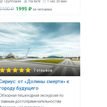
Групповая
На яхте
1 час 30 мин.
2100 ₽
1995 ₽
за человека
7 отзывов
Сириус: от «Долины смерти» к
городу будущего
Обзорная пешеходная экскурсия по
главным достопримечательностям