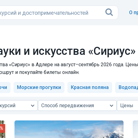
О п
ауки и искусства «Сириус»
ства «Сириус» в Адлере на август–сентябрь 2026 года. Цен
ршрут и покупайте билеты онлайн.
очи
Морские прогулки
Красная поляна
Водопа
курсий
Способ передвижения
Цены
5%