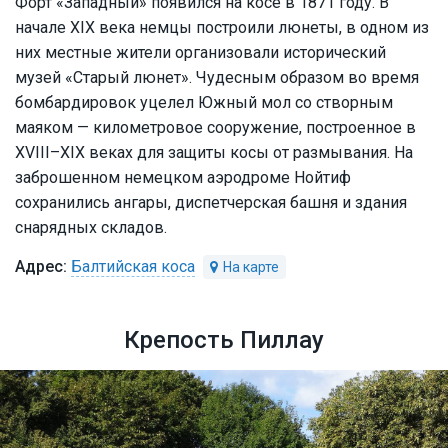
Форт «Западный» появился на косе в 1871 году. В
начале XIX века немцы построили люнеты, в одном из
них местные жители организовали исторический
музей «Старый люнет». Чудесным образом во время
бомбардировок уцелел Южный мол со створным
маяком — километровое сооружение, построенное в
XVIII–XIX веках для защиты косы от размывания. На
заброшенном немецком аэродроме Нойтиф
сохранились ангары, диспетчерская башня и здания
снарядных складов.
Балтийская коса
Крепость Пиллау