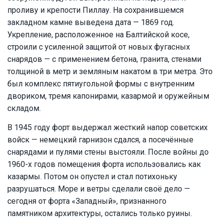
проливу и крепости Пиллау. На сохранившемся
закладном камне выведена дата — 1869 год.
Укрепление, расположенное на Балтийской косе,
строили с усиленной защитой от новых фугасных
снарядов — с применением бетона, гранита, стенами
толщиной в метр и земляным накатом в три метра. Это
был комплекс пятиугольной формы с внутренним
двориком, тремя капонирами, казармой и оружейным
складом.
В 1945 году форт выдержал жесткий напор советских
войск — немецкий гарнизон сдался, а посечённые
снарядами и пулями стены выстояли. После войны до
1960-х годов помещения форта использовались как
казармы. Потом он опустел и стал потихоньку
разрушаться. Море и ветры сделали своё дело —
сегодня от форта «Западный», признанного
памятником архитектуры, остались только руины.