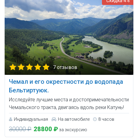
4%
7 отзывов
Чемал и его окрестности до водопада
Бельтиртуюк.
Исследуйте лучшие места и достопримечательности
Чемальского тракта, двигаясь вдоль реки Катунь!
Индивидуальная
На автомобиле
8 часов
30000 ₽
28800 ₽
за экскурсию