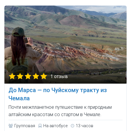
1 отзыв
До Марса — по Чуйскому тракту из
Чемала
Почти межпланетное путешествие к природным
алтайским красотам со стартом в Чемале.
Групповая
На автобусе
13 часов