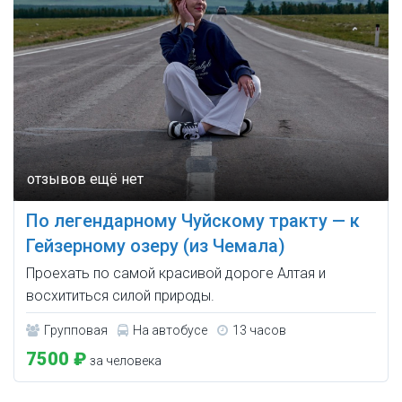
По легендарному Чуйскому тракту — к
Гейзерному озеру (из Чемала)
Проехать по самой красивой дороге Алтая и
восхититься силой природы.
Групповая
На автобусе
13 часов
7500 ₽
за человека