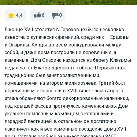
6
0
4,4
В конце XVII столетия в Гороховце было несколько
известных купеческих фамилий, среди них — Ершовы
и Опарины. Купцы во всём конкурировали между
собой, и даже дома построили не деревянные, а
каменные. Дом Опарина находится на берегу Клязьмы
недалеко от Благовещенского собора. Первый этаж
традиционно был занят хозяйственными
помещениями, на втором жили хозяева. Третий был
деревянным, его снесли в XVIII веке. Окна второго
этажа обрамляют богато декорированные наличники,
под крышей фасада протянулась каменная вязь. Дом
украшен помпезным крыльцом с колоннами и
парадной лестницей, в остальном он достаточно
лаконичен, как и все каменные посадские дома XVII
века. Сегодня особняк занимает городской ЗАГС.