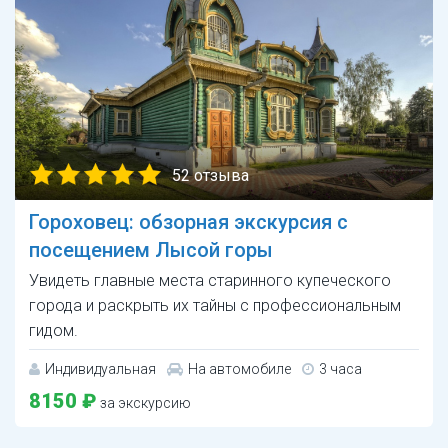
52 отзыва
Гороховец: обзорная экскурсия с
посещением Лысой горы
Увидеть главные места старинного купеческого
города и раскрыть их тайны с профессиональным
гидом.
Индивидуальная
На автомобиле
3 часа
8150 ₽
за экскурсию