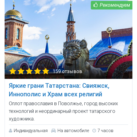
159 отзывов
Яркие грани Татарстана: Свияжск,
Иннополис и Храм всех религий
Оплот православия в Поволжье, город высоких
технологий и неординарный проект татарского
художника.
Индивидуальная
На автомобиле
7 часов