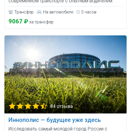
современном транспорте с опытным водителем.
Трансфер
На автомобиле
5 часов
9067 ₽
за трансфер
84 отзыва
Иннополис — будущее уже здесь
Исследовать самый молодой город России с