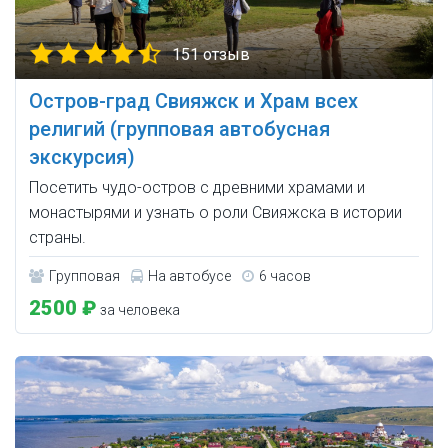
151 отзыв
Остров-град Свияжск и Храм всех
религий (групповая автобусная
экскурсия)
Посетить чудо-остров с древними храмами и
монастырями и узнать о роли Свияжска в истории
страны.
Групповая
На автобусе
6 часов
2500 ₽
за человека