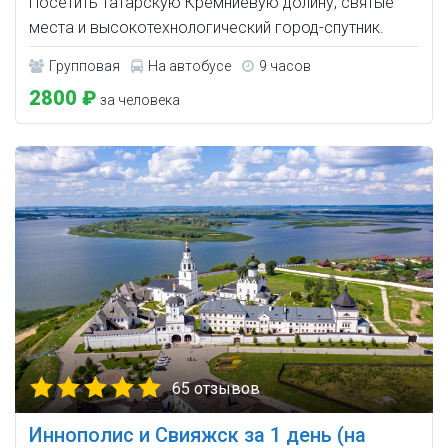
Посетить татарскую Кремниевую долину, святые
места и высокотехнологический город-спутник.
Групповая
На автобусе
9 часов
2800 ₽
за человека
65 отзывов
Иннополис и Свияжск за 1 день (на