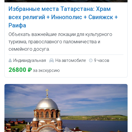
Избранные места Татарстана: Храм
всех религий + Иннополис + Свияжск +
Раифа
Объехать важнейшие локации для культурного
туризма, православного паломничества и
семейного досуга.
Индивидуальная
На автомобиле
9 часов
26800 ₽
за экскурсию