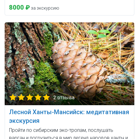
8000 ₽
за экскурсию
2 отзыва
Лесной Ханты-Мансийск: медитативная
экскурсия
Пройти по сибирским эко-тропам, послушать
варган и погрузиться в мир легенд народов ханты и