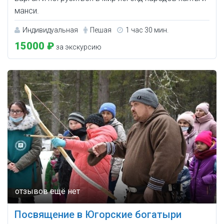
манси.
Индивидуальная
Пешая
1 час 30 мин.
15000 ₽
за экскурсию
Посвящение в Югорские богатыри