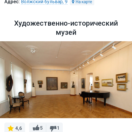
Волжский бульвар, 9
Художественно-исторический
музей
5
1
4,6