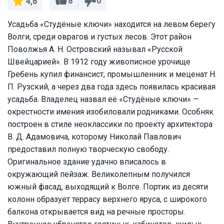
8
0
4,6
Усадьба «Студёные ключи» находится на левом берегу
Волги, среди оврагов и густых лесов. Этот район
Поволжья А. Н. Островский называл «Русской
Швейцарией». В 1912 году живописное урочище
Гребень купил финансист, промышленник и меценат Н.
П. Рузский, а через два года здесь появилась красивая
усадьба. Владелец назвал её «Студёные ключи» —
окрестности имения изобиловали родниками. Особняк
построен в стиле неоклассики по проекту архитектора
В. Д. Адамовича, которому Николай Павлович
предоставил полную творческую свободу.
Оригинальное здание удачно вписалось в
окружающий пейзаж. Великолепным получился
южный фасад, выходящий к Волге. Портик из десяти
колонн образует террасу верхнего яруса, с широкого
балкона открывается вид на речные просторы.