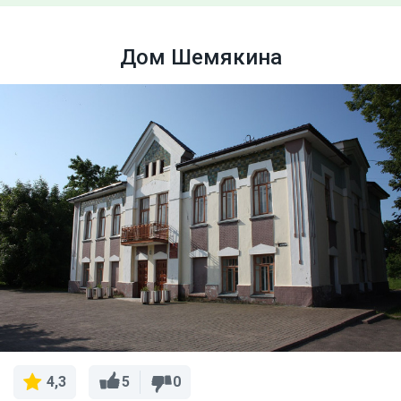
Дом Шемякина
5
0
4,3