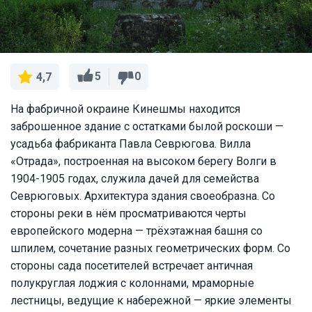
5
0
4,7
На фабричной окраине Кинешмы находится
заброшенное здание с остатками былой роскоши —
усадьба фабриканта Павла Севрюгова. Вилла
«Отрада», построенная на высоком берегу Волги в
1904-1905 годах, служила дачей для семейства
Севрюговых. Архитектура здания своеобразна. Со
стороны реки в нём просматриваются черты
европейского модерна — трёхэтажная башня со
шпилем, сочетание разных геометрических форм. Со
стороны сада посетителей встречает античная
полукруглая лоджия с колоннами, мраморные
лестницы, ведущие к набережной — яркие элементы