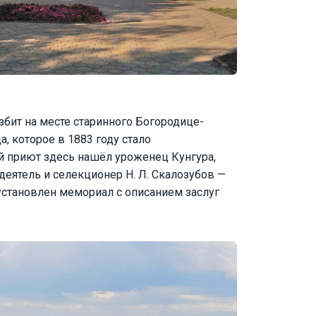
збит на месте старинного Богородице-
 которое в 1883 году стало
 приют здесь нашёл уроженец Кунгура,
еятель и селекционер Н. Л. Скалозубов —
 установлен мемориал с описанием заслуг