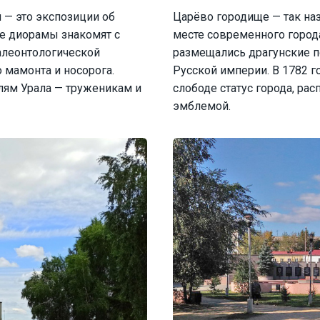
 — это экспозиции об
Царёво городище — так на
е диорамы знакомят с
месте современного города
алеонтологической
размещались драгунские п
 мамонта и носорога.
Русской империи. В 1782 г
ям Урала — труженикам и
слободе статус города, ра
эмблемой.