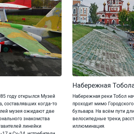
Набережная Тобол
985 году открылся Музей
Набережная реки Тобол нач
, составлявших когда-то
проходит мимо Городского 
елей музея ожидают две
бульвара. На всём пути 
онального знакомства
велосипедные треки, расс
тавителей линейки
иллюминация.
7 и Су-24, истребители