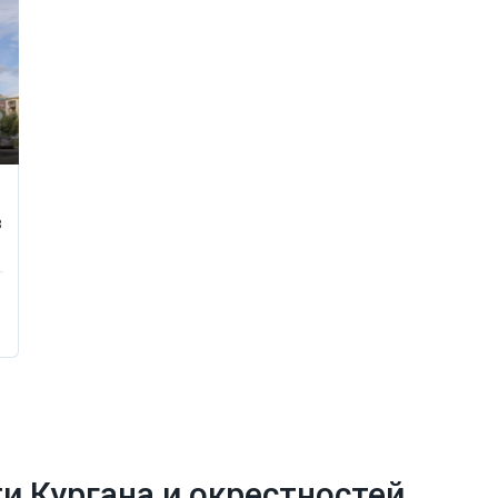
в
 Кургана и окрестностей