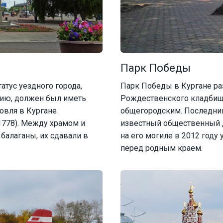
Парк Победы
татус уездного города,
Парк Победы в Кургане ра
нию, должен был иметь
Рождественского кладбища,
говля в Кургане
общегородским. Последний
1778). Между храмом и
известный общественный д
балаганы, их сдавали в
на его могиле в 2012 году
перед родным краем.