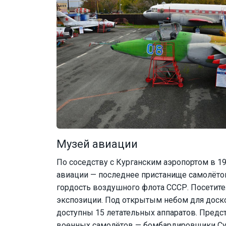
Музей авиации
По соседству с Курганским аэропортом в 1
авиации — последнее пристанище самолётов
гордость воздушного флота СССР. Посетит
экспозиции. Под открытым небом для доск
доступны 15 летательных аппаратов. Предс
военных самолётов — бомбардировщики Су-1