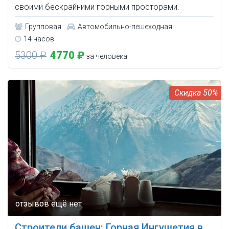
своими бескрайними горными просторами.
Групповая
Автомобильно-пешеходная
14 часов
5300 ₽
4770 ₽
за человека
50%
Строители башен: Горная Ингушетия в