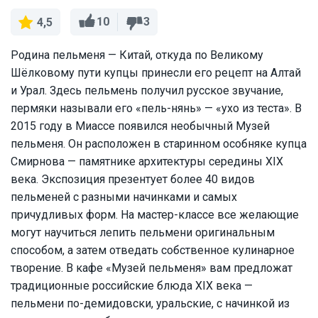
10
3
4,5
Родина пельменя — Китай, откуда по Великому
Шёлковому пути купцы принесли его рецепт на Алтай
и Урал. Здесь пельмень получил русское звучание,
пермяки называли его «пель-нянь» — «ухо из теста». В
2015 году в Миассе появился необычный Музей
пельменя. Он расположен в старинном особняке купца
Смирнова — памятнике архитектуры середины XIX
века. Экспозиция презентует более 40 видов
пельменей с разными начинками и самых
причудливых форм. На мастер-классе все желающие
могут научиться лепить пельмени оригинальным
способом, а затем отведать собственное кулинарное
творение. В кафе «Музей пельменя» вам предложат
традиционные российские блюда XIX века —
пельмени по-демидовски, уральские, с начинкой из