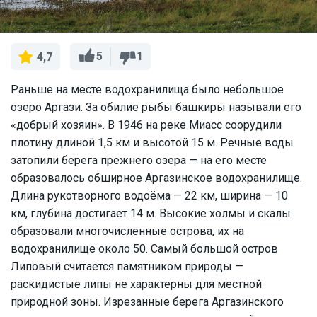
5
1
4,7
Раньше на месте водохранилища было небольшое
озеро Аргази. За обилие рыбы башкиры называли его
«добрый хозяин». В 1946 на реке Миасс соорудили
плотину длиной 1,5 км и высотой 15 м. Речные воды
затопили берега прежнего озера — на его месте
образовалось обширное Аргазинское водохранилище.
Длина рукотворного водоёма — 22 км, ширина — 10
км, глубина достигает 14 м. Высокие холмы и скалы
образовали многочисленные острова, их на
водохранилище около 50. Самый большой остров
Липовый считается памятником природы —
раскидистые липы не характерны для местной
природной зоны. Изрезанные берега Аргазинского