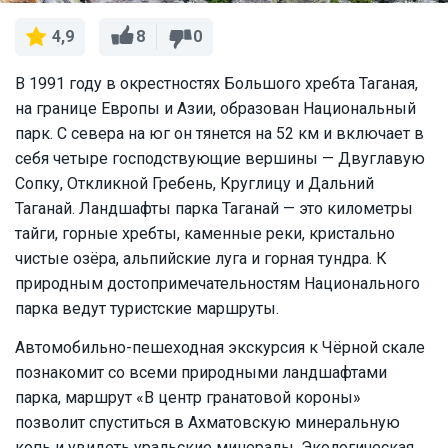
8
0
4,9
В 1991 году в окрестностях Большого хребта Таганая,
на границе Европы и Азии, образован Национальный
парк. С севера на юг он тянется на 52 км и включает в
себя четыре господствующие вершины — Двуглавую
Сопку, Откликной Гребень, Круглицу и Дальний
Таганай. Ландшафты парка Таганай — это километры
тайги, горные хребты, каменные реки, кристально
чистые озёра, альпийские луга и горная тундра. К
природным достопримечательностям Национального
парка ведут туристские маршруты.
Автомобильно-пешеходная экскурсия к Чёрной скале
познакомит со всеми природными ландшафтами
парка, маршрут «В центр гранатовой короны»
позволит спуститься в Ахматовскую минеральную
копь и увидеть уральские минералы. Экологическая