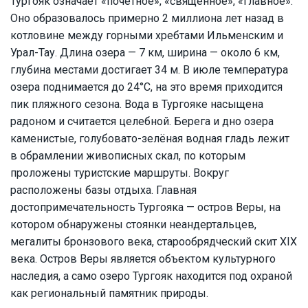
Тургояк означает «почётное», «священное», «главное».
Оно образовалось примерно 2 миллиона лет назад в
котловине между горными хребтами Ильменским и
Урал-Тау. Длина озера — 7 км, ширина — около 6 км,
глубина местами достигает 34 м. В июле температура
озера поднимается до 24°C, на это время приходится
пик пляжного сезона. Вода в Тургояке насыщена
радоном и считается целебной. Берега и дно озера
каменистые, голубовато-зелёная водная гладь лежит
в обрамлении живописных скал, по которым
проложены туристские маршруты. Вокруг
расположены базы отдыха. Главная
достопримечательность Тургояка — остров Веры, на
котором обнаружены стоянки неандертальцев,
мегалиты бронзового века, старообрядческий скит XIX
века. Остров Веры является объектом культурного
наследия, а само озеро Тургояк находится под охраной
как региональный памятник природы.