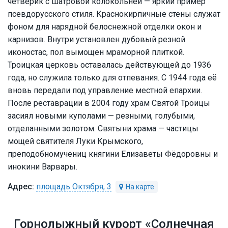
четверик с шатровой колокольней — яркий пример
псевдорусского стиля. Краснокирпичные стены служат
фоном для нарядной белоснежной отделки окон и
карнизов. Внутри установлен дубовый резной
иконостас, пол вымощен мраморной плиткой.
Троицкая церковь оставалась действующей до 1936
года, но служила только для отпевания. С 1944 года её
вновь передали под управление местной епархии.
После реставрации в 2004 году храм Святой Троицы
засиял новыми куполами — резными, голубыми,
отделанными золотом. Святыни храма — частицы
мощей святителя Луки Крымского,
преподобномучениц княгини Елизаветы Фёдоровны и
инокини Варвары.
площадь Октября, 3
Горнолыжный курорт «Солнечная