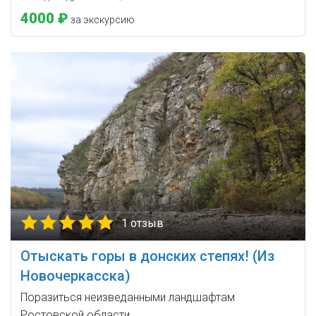
4000 ₽
за экскурсию
1 отзыв
Отыскать горы в донских степях! (Из
Новочеркасска)
Поразиться неизведанными ландшафтам
Ростовской области.