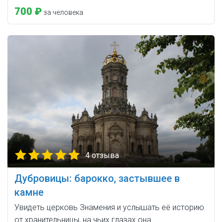
700 ₽
за человека
4 отзыва
Дубровицы: барокко, застывшее в
камне
Увидеть церковь Знамения и услышать её историю
от хранительницы, на чьих глазах она