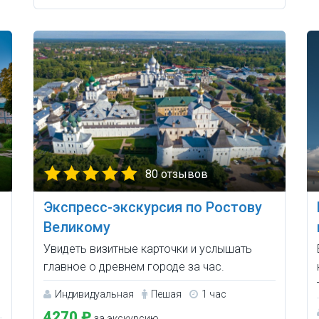
80 отзывов
Экспресс-экскурсия по Ростову
Великому
Увидеть визитные карточки и услышать
главное о древнем городе за час.
Индивидуальная
Пешая
1 час
4270 ₽
за экскурсию