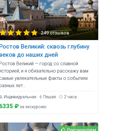
249 отзывов
Ростов Великий: сквозь глубину
веков до наших дней
Ростов Великий — город со славной
историей, и я обязательно расскажу вам
самые увлекательные факты о событиях
разных лет…
Индивидуальная
Пешая
2 часа
6335 ₽
за экскурсию