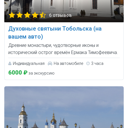
6 отзывов
Духовные святыни Тобольска (на
вашем авто)
Древние монастыри, чудотворные иконы и
исторический острог времён Ермака Тимофеевича.
Индивидуальная
На автомобиле
3 часа
6000 ₽
за экскурсию