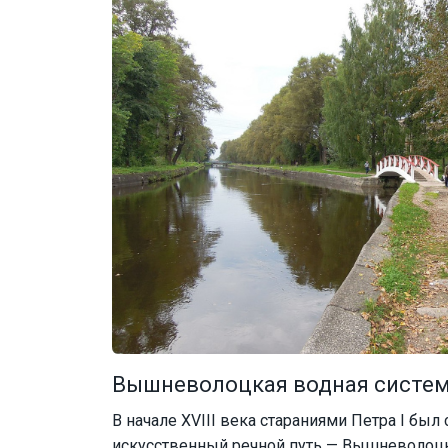
Вышневолоцкая водная систе
В начале XVIII века стараниями Петра I был
искусственный речной путь — Вышневолоцка