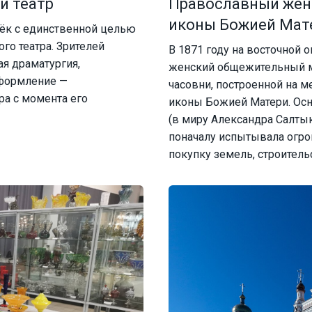
й театр
Православный жен
иконы Божией Мат
ёк с единственной целью
го театра. Зрителей
В 1871 году на восточной
ая драматургия,
женский общежительный м
оформление —
часовни, построенной на м
а с момента его
иконы Божией Матери. Осн
(в миру Александра Салты
поначалу испытывала огро
покупку земель, строитель