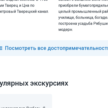
ми Тверец и Цна по
приобрели бумагопрядильн
метровый Тверецкий канал.
целый промышленный район
училище, больница, богаде
построена усадьба Рябуши
модерн.
Посмотреть
все
достопримечательност
улярных экскурсиях