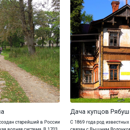
ма
Дача купцов Рябуш
 создан старейший в России
С 1869 года род известны
я водная система. В 1703
связан с Вышним Волочком