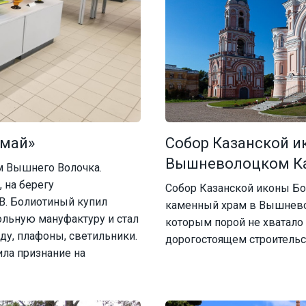
 май»
Собор Казанской и
Вышневолоцком К
м Вышнего Волочка.
 на берегу
Собор Казанской иконы Бо
В. Болиотиный купил
каменный храм в Вышнево
ольную мануфактуру и стал
которым порой не хватало 
уду, плафоны, светильники.
дорогостоящем строительс
ла признание на