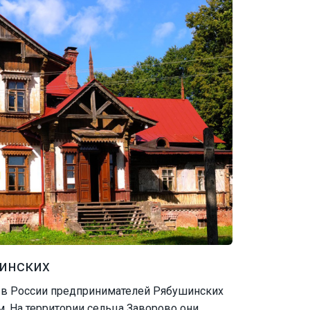
инских
х в России предпринимателей Рябушинских
. На территории сельца Заворово они