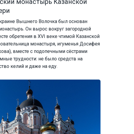
ский монастырь Казанской
ери
 окраине Вышнего Волочка был основан
онастырь. Он вырос вокруг загородной
есте обретения в XVI веке чтимой Казанской
овательница монастыря, игуменья Досифея
кова), вместе с подопечными сёстрами
мные трудности: не было средств на
ство келий и даже на еду.