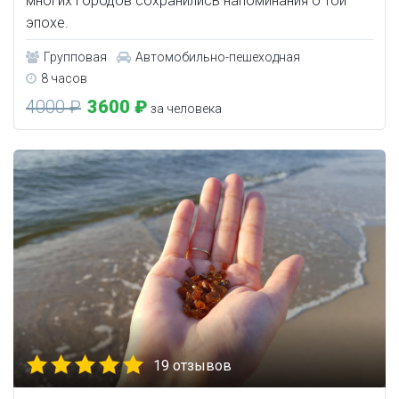
многих городов сохранились напоминания о той
эпохе.
Групповая
Автомобильно-пешеходная
8 часов
4000 ₽
3600 ₽
за человека
19 отзывов