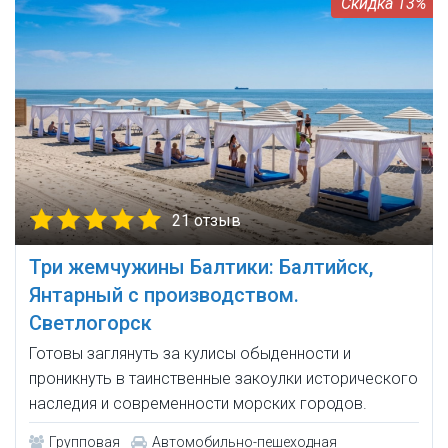
13%
21 отзыв
Три жемчужины Балтики: Балтийск,
Янтарный с производством.
Светлогорск
Готовы заглянуть за кулисы обыденности и
проникнуть в таинственные закоулки исторического
наследия и современности морских городов.
Групповая
Автомобильно-пешеходная