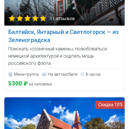
11 отзывов
Балтийск, Янтарный и Светлогорск — из
Зеленоградска
Поискать «солнечный камень», полюбоваться
немецкой архитектурой и ощутить мощь
российского флота.
Мини-группа
На автомобиле
8 часов
5300 ₽
за человека
10%