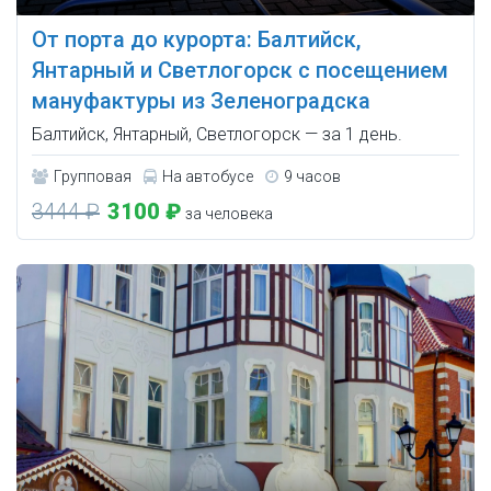
От порта до курорта: Балтийск,
Янтарный и Светлогорск с посещением
мануфактуры из Зеленоградска
Балтийск, Янтарный, Светлогорск — за 1 день.
Групповая
На автобусе
9 часов
3444 ₽
3100 ₽
за человека