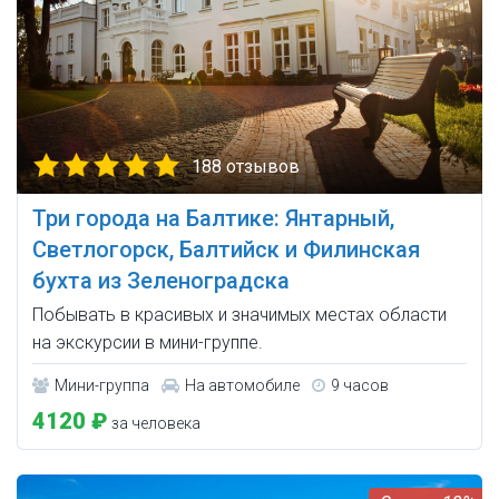
188 отзывов
Три города на Балтике: Янтарный,
Светлогорск, Балтийск и Филинская
бухта из Зеленоградска
Побывать в красивых и значимых местах области
на экскурсии в мини-группе.
Мини-группа
На автомобиле
9 часов
4120 ₽
за человека