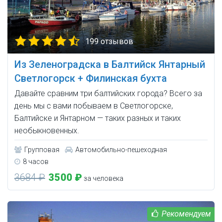
199 отзывов
Из Зеленоградска в Балтийск Янтарный
Светлогорск + Филинская бухта
Давайте сравним три балтийских города? Всего за
день мы с вами побываем в Светлогорске,
Балтийске и Янтарном — таких разных и таких
необыкновенных.
Групповая
Автомобильно-пешеходная
8 часов
3684 ₽
3500 ₽
за человека