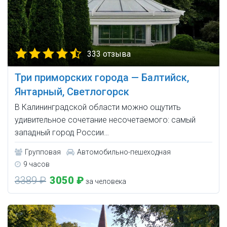
333 отзыва
Три приморских города — Балтийск,
Янтарный, Светлогорск
В Калининградской области можно ощутить
удивительное сочетание несочетаемого: самый
западный город России…
Групповая
Автомобильно-пешеходная
9 часов
3389 ₽
3050 ₽
за человека