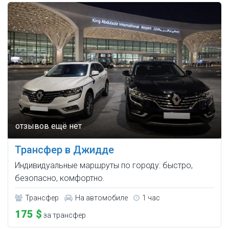
Трансфер в Джидде
Индивидуальные маршруты по городу: быстро,
безопасно, комфортно.
Трансфер
На автомобиле
1 час
175 $
за трансфер