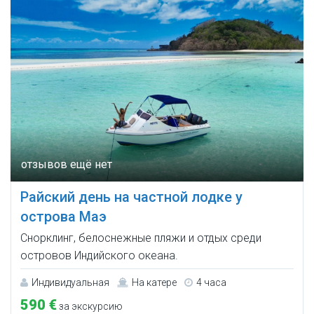
Райский день на частной лодке у
острова Маэ
Снорклинг, белоснежные пляжи и отдых среди
островов Индийского океана.
Индивидуальная
На катере
4 часа
590 €
за экскурсию