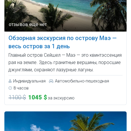
Обзорная экскурсия по острову Маэ —
весь остров за 1 день
Главный остров Сейшел — Маэ — это квинтэссенция
рая на земле. Здесь гранитные вершины, поросшие
джунглями, охраняют лазурные лагуны.
Индивидуальная
Автомобильно-пешеходная
8 часов
1100 $
1045 $
за экскурсию