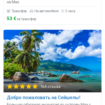
на Маэ.
Трансфер
На автомобиле
2 часа
53 €
за трансфер
164 отзыва
Добро пожаловать на Сейшелы!
Большая обзорная экскурсия по острову Маэ с