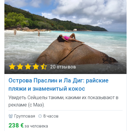
20 отзывов
Острова Праслин и Ла Диг: райские
пляжи и знаменитый кокос
Увидеть Сейшелы такими, какими их показывают в
рекламе (с Маэ).
Групповая
8 часов
238 €
за человека