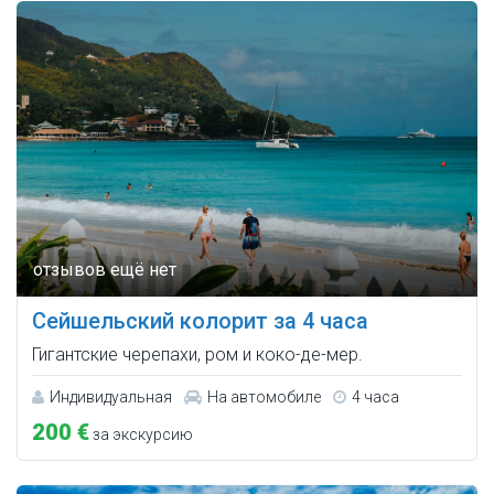
Сейшельский колорит за 4 часа
Гигантские черепахи, ром и коко-де-мер.
Индивидуальная
На автомобиле
4 часа
200 €
за экскурсию