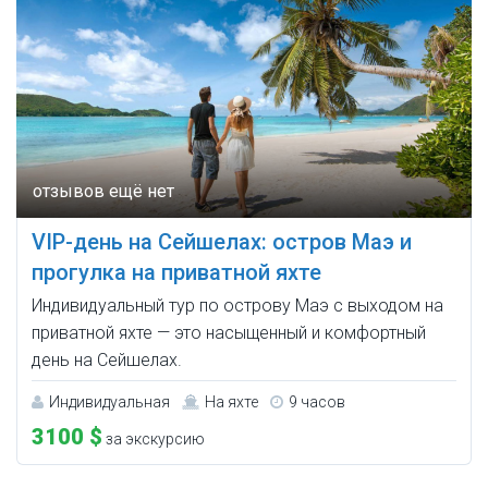
VIP-день на Сейшелах: остров Маэ и
прогулка на приватной яхте
Индивидуальный тур по острову Маэ с выходом на
приватной яхте — это насыщенный и комфортный
день на Сейшелах.
Индивидуальная
На яхте
9 часов
3100 $
за экскурсию