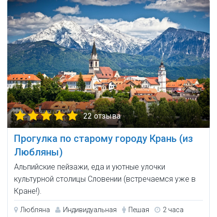
22 отзыва
Прогулка по старому городу Крань (из
Любляны)
Альпийские пейзажи, еда и уютные улочки
культурной столицы Словении (встречаемся уже в
Кране!).
Любляна
Индивидуальная
Пешая
2 часа