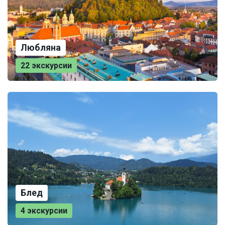
Любляна
22 экскурсии
Блед
4 экскурсии