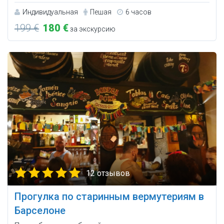
Индивидуальная
Пешая
6 часов
199 €
180 €
за экскурсию
12 отзывов
Прогулка по старинным вермутериям в
Барселоне