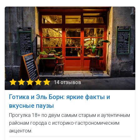
14 отзывов
Готика и Эль Борн: яркие факты и
вкусные паузы
Прогулка 18+ по двум самым старым и аутентичным
районам города с историко-гастрономическим
акцентом.