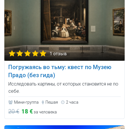
1 отзыв
Погружаясь во тьму: квест по Музею
Прадо (без гида)
Исследовать картины, от которых становится не по
себе.
Мини-группа
Пешая
2 часа
20 €
18 €
за человека