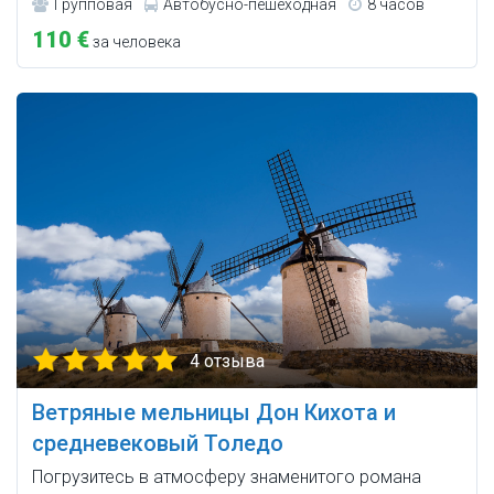
Групповая
Автобусно-пешеходная
8 часов
110 €
за человека
4 отзыва
Ветряные мельницы Дон Кихота и
средневековый Толедо
Погрузитесь в атмосферу знаменитого романа