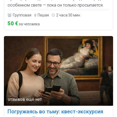
особенном свете — пока он только просыпается.
Групповая
Пешая
2 часа 30 мин.
50 €
за человека
Погружаясь во тьму: квест-экскурсия