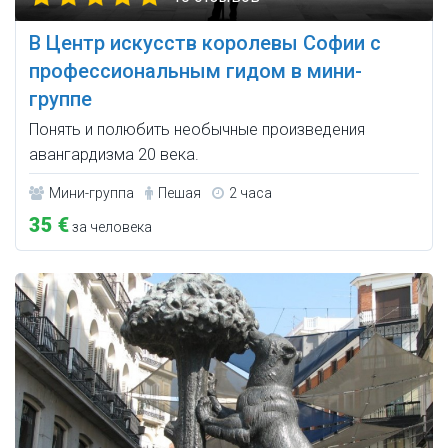
В Центр искусств королевы Софии с
профессиональным гидом в мини-
группе
Понять и полюбить необычные произведения
авангардизма 20 века.
Мини-группа
Пешая
2 часа
35 €
за человека