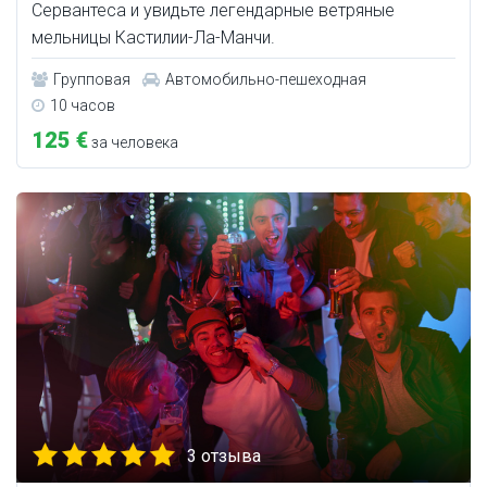
Сервантеса и увидьте легендарные ветряные
мельницы Кастилии-Ла-Манчи.
Групповая
Автомобильно-пешеходная
10 часов
125 €
за человека
3 отзыва