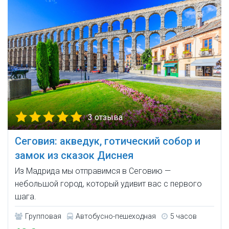
3 отзыва
Сеговия: акведук, готический собор и
замок из сказок Диснея
Из Мадрида мы отправимся в Сеговию —
небольшой город, который удивит вас с первого
шага.
Групповая
Автобусно-пешеходная
5 часов