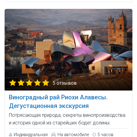
5 отзывов
Виноградный рай Риохи Алавесы.
Дегустационная экскурсия
Потрясающая природа, секреты винопроизводства
и история одной из старейших бодег долины.
Индивидуальная
На автомобиле
5 часов