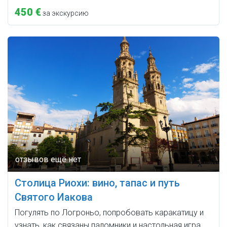
450 €
за экскурсию
Столица Риохи: вино, тапас и путь
Святого Иакова
Погулять по Логроньо, попробовать каракатицу и
узнать, как связаны паломники и настольная игра.