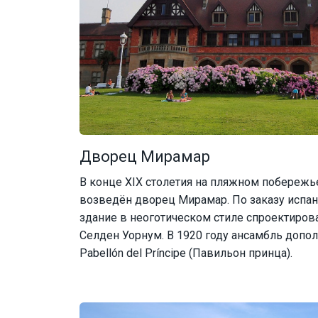
Дворец Мирамар
В конце XIX столетия на пляжном побережь
возведён дворец Мирамар. По заказу испа
здание в неоготическом стиле спроектиров
Селден Уорнум. В 1920 году ансамбль допо
Pabellón del Príncipe (Павильон принца).