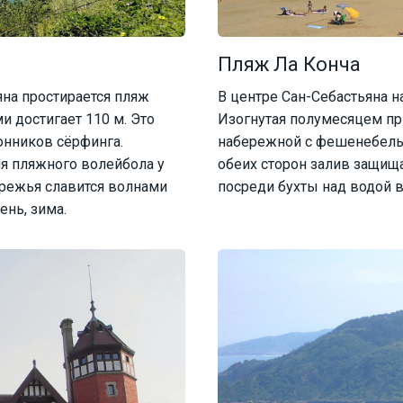
Пляж Ла Конча
яна простирается пляж
В центре Сан-Себастьяна н
и достигает 110 м. Это
Изогнутая полумесяцем пр
онников сёрфинга.
набережной с фешенебельн
я пляжного волейбола у
обеих сторон залив защища
ережья славится волнами
посреди бухты над водой 
ень, зима.