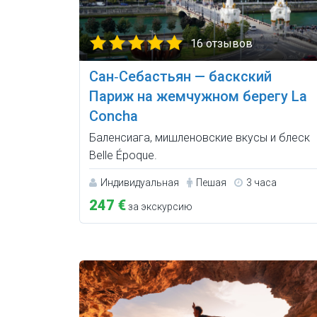
16 отзывов
Сан‑Себастьян — баскский
Париж на жемчужном берегу La
Concha
Баленсиага, мишленовские вкусы и блеск
Belle Époque.
Индивидуальная
Пешая
3 часа
247 €
за экскурсию