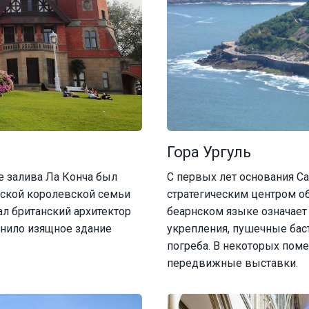
Гора Ургуль
е залива Ла Конча был
С первых лет основания Сан
нской королевской семьи
стратегическим центром об
ал британский архитектор
беарнском языке означает
лнило изящное здание
укрепления, пушечные бас
погреба. В некоторых пом
передвижные выставки.