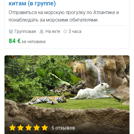
китам (в группе)
Отправиться на морскую прогулку по Атлантике и
понаблюдать за морскими обитателями.
Групповая
На яхте
3 часа
84 €
за человека
5 отзывов