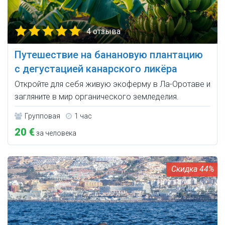
4 отзыва
Путешествие на банановую плантацию
с дегустацией канарского ликёра
Откройте для себя живую экоферму в Ла-Оротаве и
загляните в мир органического земледелия.
Групповая
1 час
20 €
за человека
44%