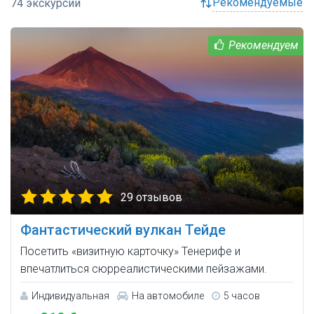
рекомендуемые
29 отзывов
Фантастический вулкан Тейде
Посетить «визитную карточку» Тенерифе и
впечатлиться сюрреалистическими пейзажами.
Индивидуальная
На автомобиле
5 часов