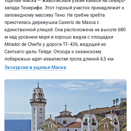
Ущелье Маска — живописный узкий каньон на северо-
западе Тенерифе. Этот горный участок принадлежит к
заповедному массиву Тено. На гребне хребта
приютилась деревушка Caserío de Masca с
единственной улицей. Она расположена на высоте 680
м над уровнем моря и хорошо видна с площадки
Mirador de Cherfe у дороги TF-436, ведущей из
Сантьяго-дель-Тейде. Отсюда к океанскому
побережью идёт извилистая тропа длиной 4,5 км.
Экскурсии в ущелье Маска