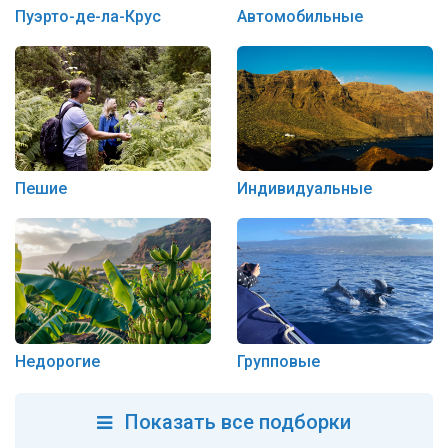
Пуэрто-де-ла-Крус
Автомобильные
Пешие
Индивидуальные
Недорогие
Групповые
Показать все подборки