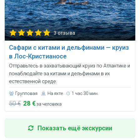
3 отзыва
Сафари с китами и дельфинами — круиз
в Лос-Кристианосе
Отправьтесь в захватывающий круиз по Атлантике и
понаблюдайте за китами и дельфинами в их
естественной среде.
Групповая
На яхте
1 час 30 мин.
50 €
28 €
за человека
Показать ещё экскурсии