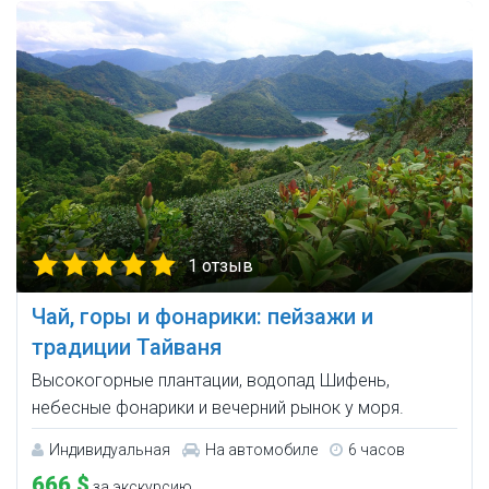
1 отзыв
Чай, горы и фонарики: пейзажи и
традиции Тайваня
Высокогорные плантации, водопад Шифень,
небесные фонарики и вечерний рынок у моря.
Индивидуальная
На автомобиле
6 часов
666 $
за экскурсию