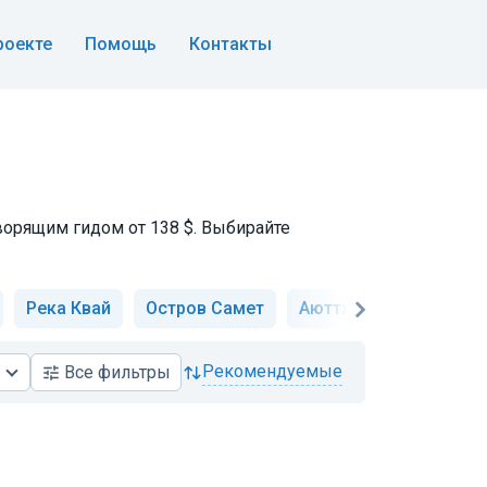
роекте
Помощь
Контакты
оворящим гидом от 138 $. Выбирайте
Река Квай
Остров Самет
Аюттхая
Остров К
рекомендуемые
Все
фильтры