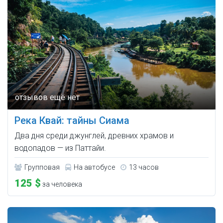
Река Квай: тайны Сиама
Два дня среди джунглей, древних храмов и
водопадов — из Паттайи.
Групповая
На автобусе
13 часов
125 $
за человека