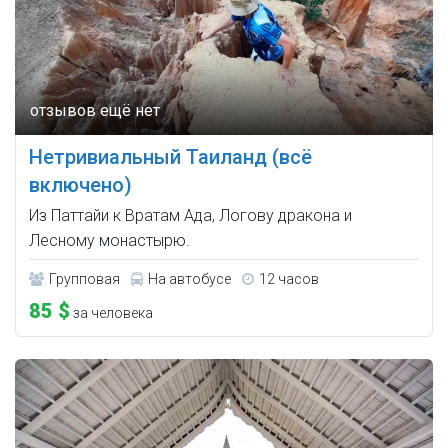
Нетривиальный Таиланд (всё
включено)
Из Паттайи к Вратам Ада, Логову дракона и
Лесному монастырю.
Групповая
На автобусе
12 часов
85 $
за человека