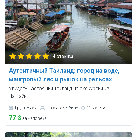
4 отзыва
Аутентичный Таиланд: город на воде,
мангровый лес и рынок на рельсах
Увидеть настоящий Таиланд на экскурсии из
Паттайи.
Групповая
На автомобиле
13 часов
77 $
за человека