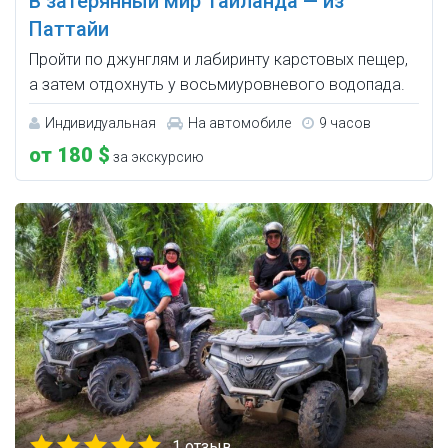
В затерянный мир Таиланда — из
Паттайи
Пройти по джунглям и лабиринту карстовых пещер,
а затем отдохнуть у восьмиуровневого водопада.
Индивидуальная
На автомобиле
9 часов
от 180 $
за экскурсию
1 отзыв