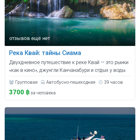
Река Квай: тайны Сиама
Двухдневное путешествие к реке Квай — это рынки
«как в кино», джунгли Канчанабури и отдых у воды.
Групповая
Автобусно-пешеходная
39 часов
3700 ฿
за человека