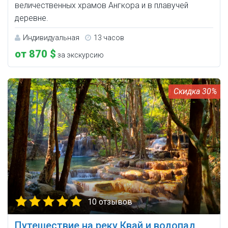
величественных храмов Ангкора и в плавучей
деревне.
Индивидуальная
13 часов
от 870 $
за экскурсию
30%
10 отзывов
Путешествие на реку Квай и водопад