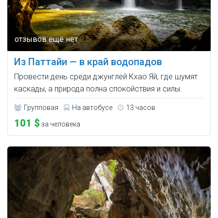
Из Паттайи — в край водопадов
Провести день среди джунглей Кхао Яй, где шумят
каскады, а природа полна спокойствия и силы.
Групповая
На автобусе
13 часов
101 $
за человека