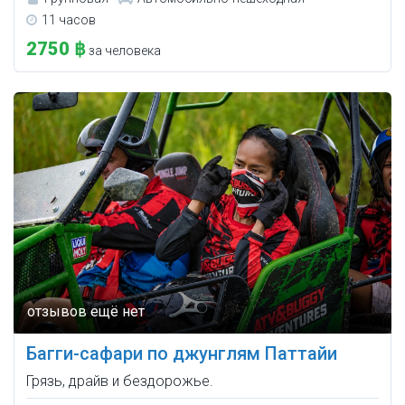
11 часов
2750 ฿
за человека
Багги-сафари по джунглям Паттайи
Грязь, драйв и бездорожье.