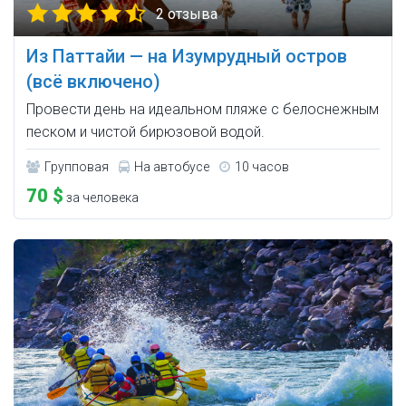
2 отзыва
Из Паттайи — на Изумрудный остров
(всё включено)
Провести день на идеальном пляже с белоснежным
песком и чистой бирюзовой водой.
Групповая
На автобусе
10 часов
70 $
за человека