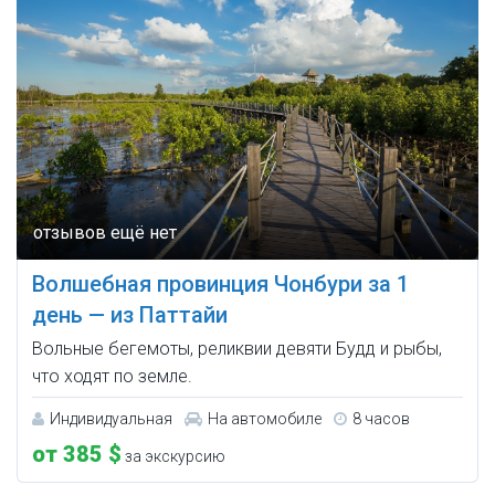
Волшебная провинция Чонбури за 1
день — из Паттайи
Вольные бегемоты, реликвии девяти Будд и рыбы,
что ходят по земле.
Индивидуальная
На автомобиле
8 часов
от 385 $
за экскурсию