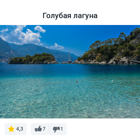
Голубая лагуна
7
1
4,3