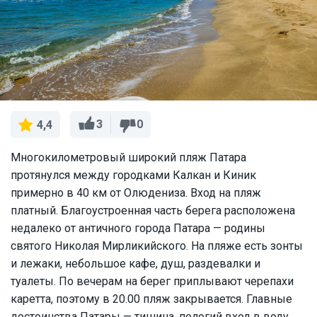
3
0
4,4
Многокилометровый широкий пляж Патара
протянулся между городками Калкан и Киник
примерно в 40 км от Олюдениза. Вход на пляж
платный. Благоустроенная часть берега расположена
недалеко от античного города Патара — родины
святого Николая Мирликийского. На пляже есть зонты
и лежаки, небольшое кафе, душ, раздевалки и
туалеты. По вечерам на берег приплывают черепахи
каретта, поэтому в 20.00 пляж закрывается. Главные
достоинства Патары — тишина, пологий вход в воду,