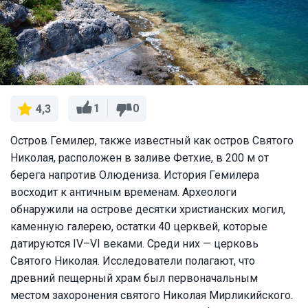
1
0
4,3
Остров Гемилер, также известный как остров Святого
Николая, расположен в заливе Фетхие, в 200 м от
берега напротив Олюдениза. История Гемилера
восходит к античным временам. Археологи
обнаружили на острове десятки христианских могил,
каменную галерею, остатки 40 церквей, которые
датируются IV–VI веками. Среди них — церковь
Святого Николая. Исследователи полагают, что
древний пещерный храм был первоначальным
местом захоронения святого Николая Мирликийского.