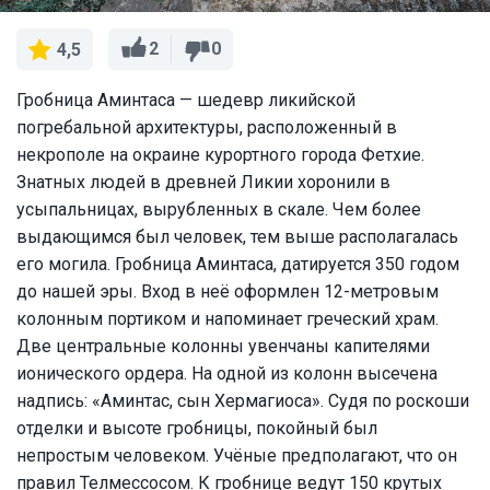
2
0
4,5
Гробница Аминтаса — шедевр ликийской
погребальной архитектуры, расположенный в
некрополе на окраине курортного города Фетхие.
Знатных людей в древней Ликии хоронили в
усыпальницах, вырубленных в скале. Чем более
выдающимся был человек, тем выше располагалась
его могила. Гробница Аминтаса, датируется 350 годом
до нашей эры. Вход в неё оформлен 12-метровым
колонным портиком и напоминает греческий храм.
Две центральные колонны увенчаны капителями
ионического ордера. На одной из колонн высечена
надпись: «Аминтас, сын Хермагиоса». Судя по роскоши
отделки и высоте гробницы, покойный был
непростым человеком. Учёные предполагают, что он
правил Телмессосом. К гробнице ведут 150 крутых