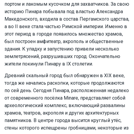
портом и лакомым кусочком для захватчиков. За свою
историю Пинара побывала под властью Александра
Македонского, входила в состав Пергамского царства,
а во II веке стала частью Римской империи. Именно в
этот период в городе появилось множество храмов,
был построен амфитеатр, акрополь и общественные
здания. К упадку и запустению привели несколько
землетрясений, разрушивших город. Окончательно
жители покинули Пинару в IX столетии.
Древний скальный город был обнаружен в XIX веке,
тогда же начались раскопки, которые продолжаются
по сей день. Сегодня Пинара, расположенная недалеко
от современного посёлка Minare, представляет собой
археологический комплекс, включающий развалины
храмов, театров, акрополя и других архитектурных
памятников. В центре города высится круглый утёс,
стены которого испещрены гробницами, некоторые из