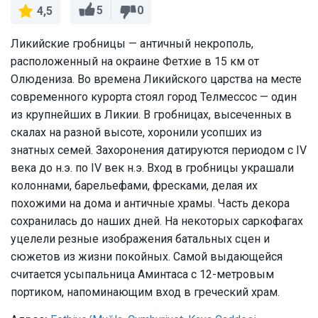
5
0
4,5
Ликийские гробницы — античный некрополь,
расположенный на окраине Фетхие в 15 км от
Олюдениза. Во времена Ликийского царства на месте
современного курорта стоял город Телмессос — один
из крупнейших в Ликии. В гробницах, высеченных в
скалах на разной высоте, хоронили усопших из
знатных семей. Захоронения датируются периодом с IV
века до н.э. по IV век н.э. Вход в гробницы украшали
колоннами, барельефами, фресками, делая их
похожими на дома и античные храмы. Часть декора
сохранилась до наших дней. На некоторых саркофагах
уцелели резные изображения батальных сцен и
сюжетов из жизни покойных. Самой выдающейся
считается усыпальница Аминтаса с 12-метровым
портиком, напоминающим вход в греческий храм.