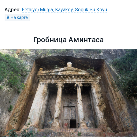
Fethiye/Muğla, Kayaköy, Soguk Su Koyu
Гробница Аминтаса