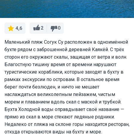
2
0
4,6
Маленький пляж Согук Су расположен в одноимённой
бухте рядом с заброшенной деревней Каякёй. С трёх
сторон его окружают скалы, защищая от ветра и волн.
Благостную тишину время от времени нарушают
туристические кораблики, которые заходят в бухту в
рамках экскурсии по островам. В остальное время
берег почти безлюден, и ничто не мешает
наслаждаться великолепным пейзажем, чистым
морем и плаванием вдоль скал с маской и трубкой.
Бухта Холодной воды оправдывает своё название —
прямо из скал в море стекают ледяные родники.
Недалеко от пляжа на склоне горы находится ресторан,
откуда открываются виды на бухту и море.