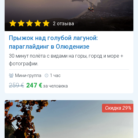
2 отзыва
Прыжок над голубой лагуной:
параглайдинг в Олюденизе
30 минут полёта с видами на горы, город и море +
фотографии.
Мини-группа
1 час
259 €
247 €
за человека
29%