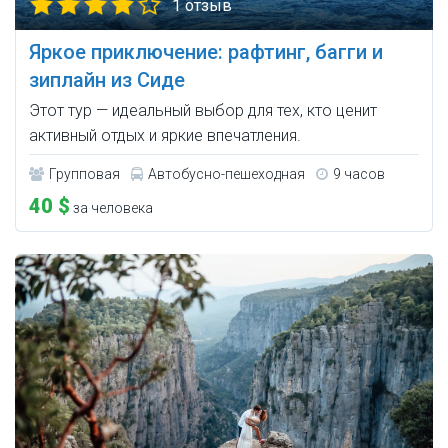
1 отзыв
Яркое приключение: рафтинг, багги и
зиплайн из Сиде
Этот тур — идеальный выбор для тех, кто ценит
активный отдых и яркие впечатления.
Групповая
Автобусно-пешеходная
9 часов
40 $
за человека