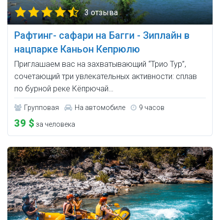
3 отзыва
Рафтинг- сафари на Багги - Зиплайн в
нацпарке Каньон Кепрюлю
Приглашаем вас на захватывающий “Трио Тур”,
сочетающий три увлекательных активности: сплав
по бурной реке Кёпрючай…
Групповая
На автомобиле
9 часов
39 $
за человека