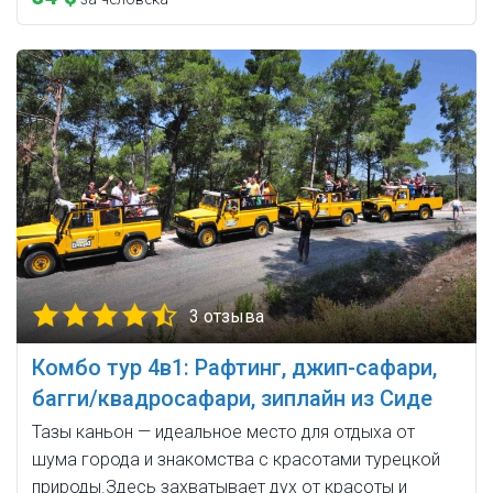
3 отзыва
Комбо тур 4в1: Рафтинг, джип-сафари,
багги/квадросафари, зиплайн из Сиде
Тазы каньон — идеальное место для отдыха от
шума города и знакомства с красотами турецкой
природы.Здесь захватывает дух от красоты и