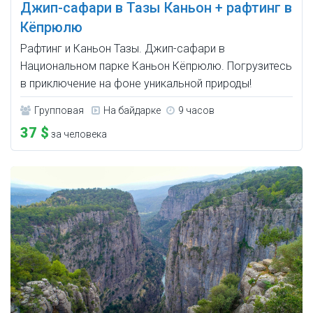
Джип-сафари в Тазы Каньон + рафтинг в
Кёпрюлю
Рафтинг и Каньон Тазы. Джип-сафари в
Национальном парке Каньон Кёпрюлю. Погрузитесь
в приключение на фоне уникальной природы!
Групповая
На байдарке
9 часов
37 $
за человека