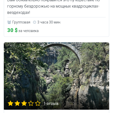
горному бездорожью на мощных квадроциклах-
вездеходах!
Групповая
3 часа 30 мин.
30 $
за человека
1 отзыв