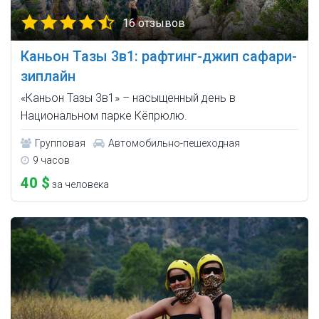
16 отзывов
Каньон Тазы 3в1: рафтинг-джип сафари-
зиплайн
«Каньон Тазы 3в1» – насыщенный день в
Национальном парке Кёпрюлю.
Групповая
Автомобильно-пешеходная
9 часов
40 $
за человека