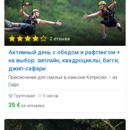
2 отзыва
Активный день с обедом и рафтингом +
на выбор: зиплайн, квадроциклы, багги,
джип-сафари
Приключение для смелых в каньоне Кёпрюлю — из
Сиде.
Групповая
5 часов
35 €
за человека