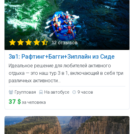
12 отзывов
3в1: Рафтинг+Багги+Зиплайн из Сиде
Идеальное решение для любителей активного
отдыха — это наш тур 3 в 1, включающий в себя три
различных активности…
Групповая
На автобусе
9 часов
37 $
за человека