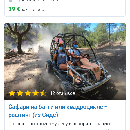
39 €
за человека
12 отзывов
Сафари на багги или квадроцикле +
рафтинг (из Сиде)
Погонять по хвойному лесу и покорить водную