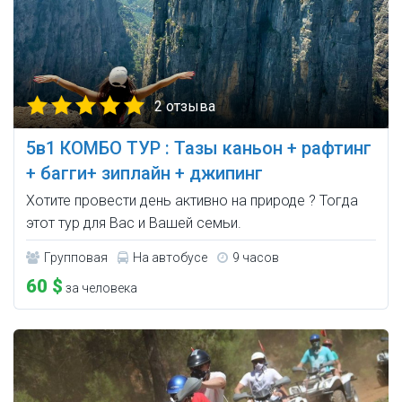
2 отзыва
5в1 КОМБО ТУР : Тазы каньон + рафтинг
+ багги+ зиплайн + джипинг
Хотите провести день активно на природе ? Тогда
этот тур для Вас и Вашей семьи.
Групповая
На автобусе
9 часов
60 $
за человека