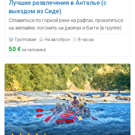
Лучшие развлечения в Анталье (с
выездом из Сиде)
Сплавиться по горной реке на рафтах, прокатиться
на зиплайне, погонять на джипах и багги (в группе).
Групповая
На автобусе
8 часов
50 €
за человека