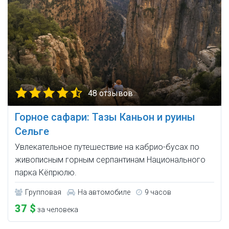
48 отзывов
Горное сафари: Тазы Каньон и руины
Сельге
Увлекательное путешествие на кабрио-бусах по
живописным горным серпантинам Национального
парка Кёпрюлю.
Групповая
На автомобиле
9 часов
37 $
за человека