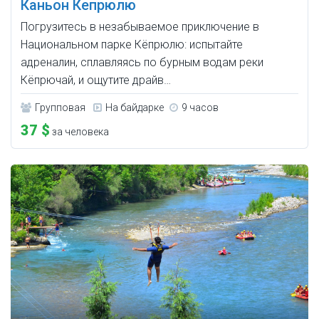
Каньон Кепрюлю
Погрузитесь в незабываемое приключение в
Национальном парке Кёпрюлю: испытайте
адреналин, сплавляясь по бурным водам реки
Кёпрючай, и ощутите драйв…
Групповая
На байдарке
9 часов
37 $
за человека