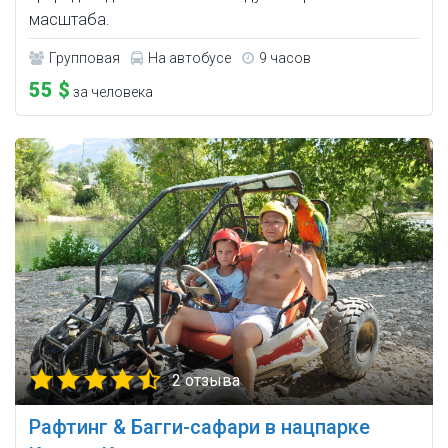
масштаба.
Групповая
На автобусе
9 часов
55 $
за человека
2 отзыва
Рафтинг & Багги-сафари в нацпарке