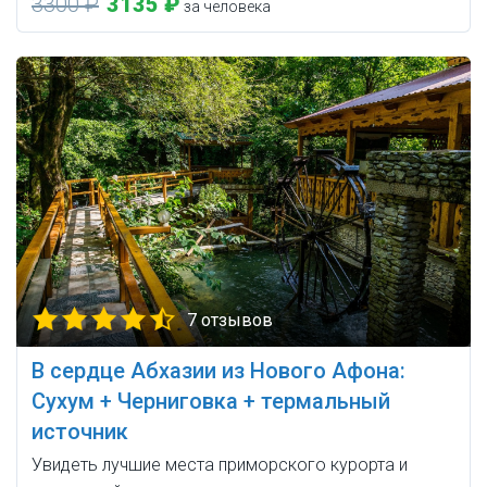
3300 ₽
3135 ₽
за человека
7 отзывов
В сердце Абхазии из Нового Афона:
Сухум + Черниговка + термальный
источник
Увидеть лучшие места приморского курорта и