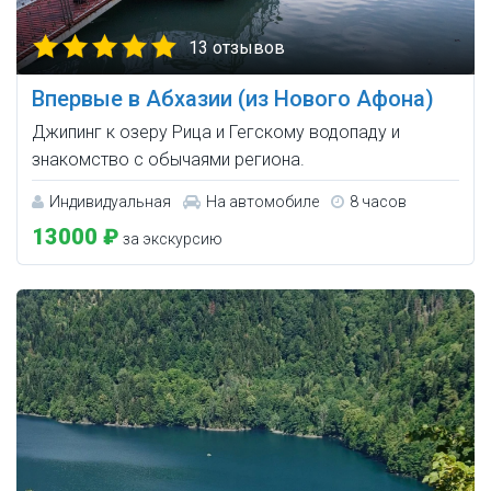
13 отзывов
Впервые в Абхазии (из Нового Афона)
Джипинг к озеру Рица и Гегскому водопаду и
знакомство с обычаями региона.
Индивидуальная
На автомобиле
8 часов
13000 ₽
за экскурсию