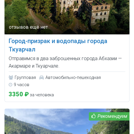
Город-призрак и водопады города
Ткуарчал
Отправимся в два заброшенных города Абхазии —
Акармаре и Ткуарчале.
Групповая
Автомобильно-пешеходная
9 часов
3350 ₽
за человека