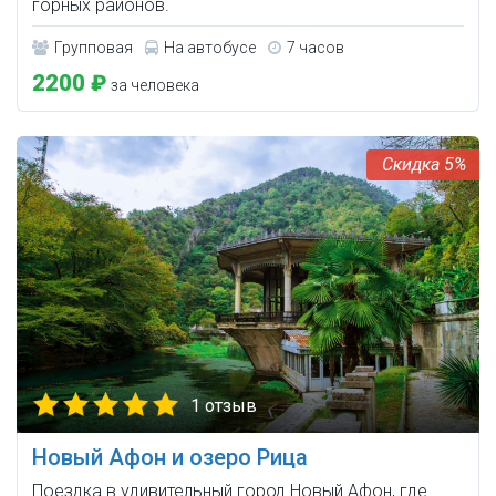
горных районов.
Групповая
На автобусе
7 часов
2200 ₽
за человека
5%
1 отзыв
Новый Афон и озеро Рица
Поездка в удивительный город Новый Афон, где