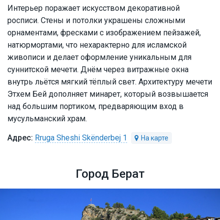
Интерьер поражает искусством декоративной
росписи. Стены и потолки украшены сложными
орнаментами, фресками с изображением пейзажей,
натюрмортами, что нехарактерно для исламской
живописи и делает оформление уникальным для
суннитской мечети. Днём через витражные окна
внутрь льётся мягкий тёплый свет. Архитектуру мечети
Этхем Бей дополняет минарет, который возвышается
над большим портиком, предваряющим вход в
мусульманский храм.
Rruga Sheshi Skënderbej 1
Город Берат