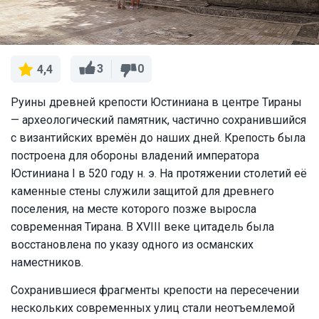
3
0
4,4
Руины древней крепости Юстиниана в центре Тираны
— археологический памятник, частично сохранившийся
с византийских времён до наших дней. Крепость была
построена для обороны владений императора
Юстиниана I в 520 году н. э. На протяжении столетий её
каменные стены служили защитой для древнего
поселения, на месте которого позже выросла
современная Тирана. В XVIII веке цитадель была
восстановлена по указу одного из османских
наместников.
Сохранившиеся фрагменты крепости на пересечении
нескольких современных улиц стали неотъемлемой