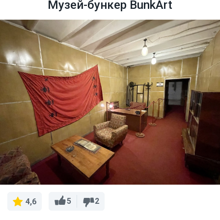
Музей-бункер BunkArt
5
2
4,6