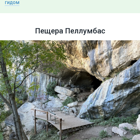
гидом
Пещера Пеллумбас