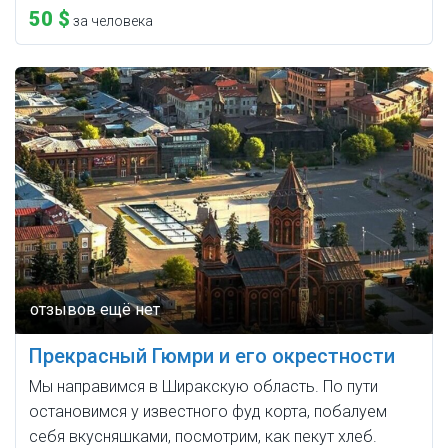
50 $
за человека
Прекрасный Гюмри и его окрестности
Мы направимся в Ширакскую область. По пути
остановимся у известного фуд корта, побалуем
себя вкусняшками, посмотрим, как пекут хлеб.