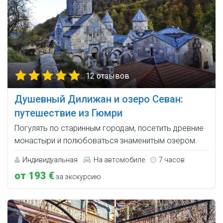
12 отзывов
Душевный Дилижан и озеро Севан:
путешествие из Гюмри
Погулять по старинным городам, посетить древние
монастыри и полюбоваться знаменитым озером.
Индивидуальная
На автомобиле
7 часов
от 193 €
за экскурсию