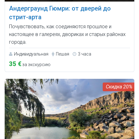
Андерграунд Гюмри: от дверей до
стрит-арта
Почувствовать, как соединяются прошлое и
настоящее в галереях, двориках и старых районах
города.
Индивидуальная
Пешая
3 часа
35 €
за экскурсию
20%